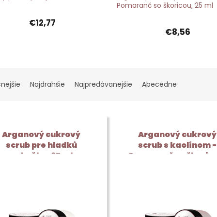
Pomaranč so škoricou, 25 ml
€12,77
€8,56
cnejšie
Najdrahšie
Najpredávanejšie
Abecedne
Arganový cukrový
Arganový cukrový
scrub pre hladků
scrub s kaolínom -
pokožku, 25 ml
Pomaranč so škorico
25 ml