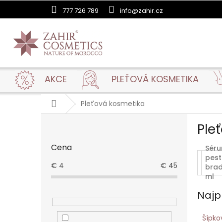
Prejsť
777 726 789
info@zahir.cz
na
obsah
AKCE
PLEŤOVÁ KOSMETIKA
Domov
Pleťová kosmetika
B
Ple
o
č
Cena
Séru
n
pes
ý
€
4
€
45
brad
p
ml
a
Najp
n
e
l
Šípko