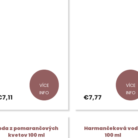
VÍCE
VÍCE
INFO
INFO
€7,11
€7,77
oda z pomarančových
Harmančeková vo
kvetov 100 ml
100 ml