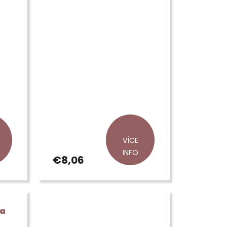
VÍCE
INFO
€8,06
da