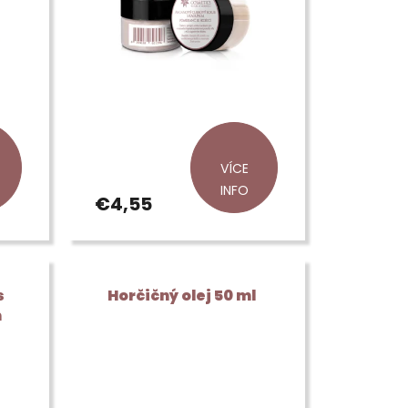
VÍCE
INFO
€4,55
s
Horčičný olej 50 ml
m