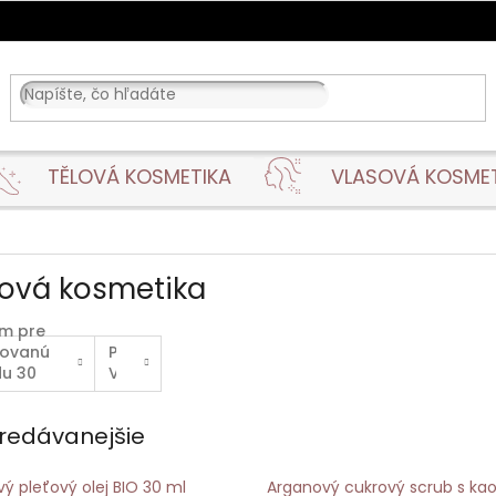
TĚLOVÁ KOSMETIKA
VLASOVÁ KOSME
ťová kosmetika
m pre
tovanú
PLEŤOVÉ
u 30
VODY
redávanejšie
vý pleťový olej BIO 30 ml
Arganový cukrový scrub s ka