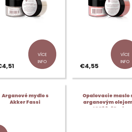
VÍCE
VÍCE
INFO
INFO
€4,51
€4,55
Arganové mydlo s
Opalovacie maslo 
Akker Fassi
arganovým olejo
SPF30, 25 ml