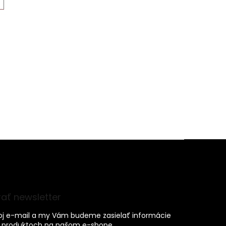
ať newsletter
voj e-mail a my Vám budeme zasielať informácie
 produktoch na našom e-shope.