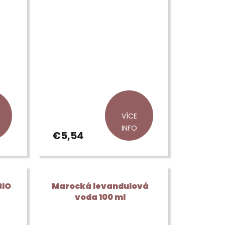
VÍCE
INFO
€5,54
BIO
Marocká levandulová
voda 100 ml