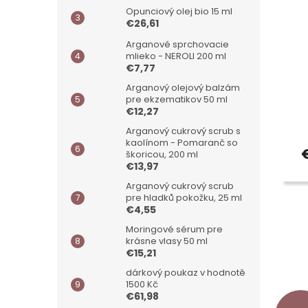
k
o
Opunciový olej bio 15 ml
t
v
€26,61
o
Arganové sprchovacie
v
mlieko - NEROLI 200 ml
€7,77
Arganový olejový balzám
pre ekzematikov 50 ml
€12,27
Arganový cukrový scrub s
kaolínom - Pomaranč so
škoricou, 200 ml
€13,97
Arganový cukrový scrub
pre hladků pokožku, 25 ml
€4,55
Moringové sérum pre
krásne vlasy 50 ml
€15,21
dárkový poukaz v hodnotě
1500 Kč
€61,98