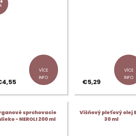
96
%
VÍCE
VÍCE
INFO
INFO
€4,55
€5,29
rganové sprchovacie
Višňový pleťový olej 
lieko - NEROLI 200 ml
30 ml