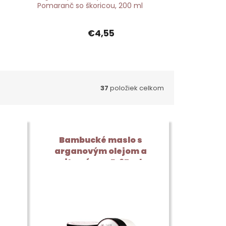
Pomaranč so škoricou, 200 ml
€4,55
37
položiek celkom
Bambucké maslo s
arganovým olejom a
u,
vitamínom E, 25 ml