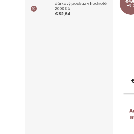
€4,
dárkový poukaz v hodnotě
–8 
2000 Kč
€82,64
A
m