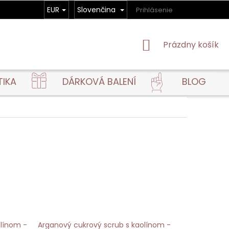
EUR
Slovenčina
Prihlásenie
NÁKUPNÝ
Prázdny košík
KOŠÍK
TIKA
DÁRKOVÁ BALENÍ
BLOG
olínom -
Arganový cukrový scrub s kaolínom -