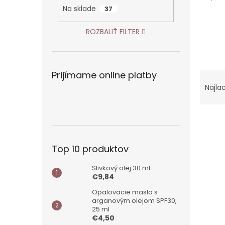
Na sklade
37
ROZBALIŤ FILTER
R
Prijímame online platby
a
Najla
d
e
V
n
ý
i
p
e
Top 10 produktov
i
p
s
r
Slivkový olej 30 ml
p
o
€9,84
r
d
Opalovacie maslo s
o
u
arganovým olejom SPF30,
d
k
25 ml
u
t
€4,50