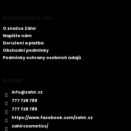
á
p
ä
Informace pro vás
t
O značce Záhir
i
e
Napište nám
Doručení a platba
Obchodní podmínky
Podmínky ochrany osobních údajů
Kontakt
info
@
zahir.cz
777 726 789
777 726 789
https://www.facebook.com/zahir.cz
zahircosmetics/