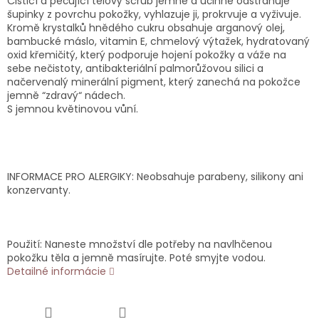
Čisticí a pečující tělový scrub jemně a účinně odstraňuje
šupinky z povrchu pokožky, vyhlazuje ji, prokrvuje a vyživuje.
Kromě krystalků hnědého cukru obsahuje arganový olej,
bambucké máslo, vitamin E, chmelový výtažek, hydratovaný
oxid křemičitý, který podporuje hojení pokožky a váže na
sebe nečistoty, antibakteriální palmorůžovou silici a
načervenalý minerální pigment, který zanechá na pokožce
jemně “zdravý“ nádech.
S jemnou květinovou vůní.
INFORMACE PRO ALERGIKY: Neobsahuje parabeny, silikony ani
konzervanty.
Použití: Naneste množství dle potřeby na navlhčenou
pokožku těla a jemně masírujte. Poté smyjte vodou.
Detailné informácie