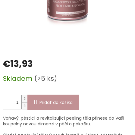
€13,93
Jednotková
Skladem
(>5 ks)
cena:
Pridať do košíka
Voňavý, pěstící a revitalizující peeling těla přinese do Vaší
koupelny novou dimenzi v péči o pokožku.