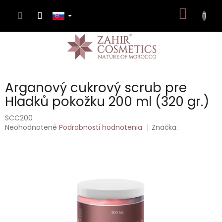
Prejsť
NÁKU
na
obsah
KOŠÍK
Arganový cukrový scrub pre
Hladků pokožku 200 ml (320 gr.)
SCC200
Priemerné
Neohodnotené
Podrobnosti hodnotenia
Značka:
hodnotenie
produktu
je
0,0
z
5
hviezdičiek.