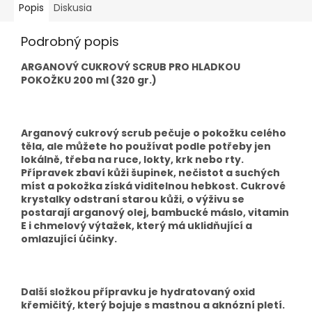
Popis
Diskusia
Podrobný popis
ARGANOVÝ CUKROVÝ SCRUB PRO HLADKOU
POKOŽKU 200 ml (320 gr.)
Arganový cukrový scrub pečuje o pokožku celého
těla, ale můžete ho používat podle potřeby jen
lokálně, třeba na ruce, lokty, krk nebo rty.
Přípravek zbaví kůži šupinek, nečistot a suchých
míst a pokožka získá viditelnou hebkost. Cukrové
krystalky odstraní starou kůži, o výživu se
postarají arganový olej, bambucké máslo, vitamin
E i chmelový výtažek, který má uklidňující a
omlazující účinky.
Další složkou přípravku je hydratovaný oxid
křemičitý, který bojuje s mastnou a aknózní pletí.