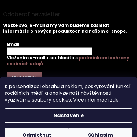
Odoberať newsletter
Vložte svoj e-mail a my Vám budeme zasielať
informácie o nových produktoch na našom e-shope.
Email
Vložením e-mailu souhlasíte s
podmínkami ochrany
osobních údajů
PRIHLÁSIŤ SA
K personalizaci obsahu a reklam, poskytování funkcí
sociálních médií a analýze naší návštěvnosti
využíváme soubory cookies. Více informací
zde
.
Vytvoril Shoptet
Nastavenie
Copyright 2026
Záhir cosmetics s.r.o.
. Všetky práva
Odmietnuť
Súhlasím
vyhradené.
Upraviť nastavenie cookies