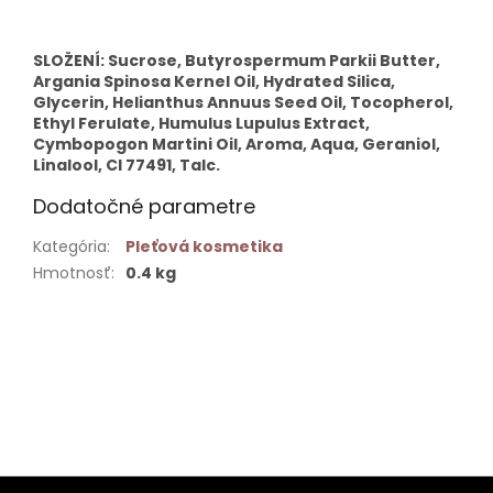
SLOŽENÍ: Sucrose, Butyrospermum Parkii Butter,
Argania Spinosa Kernel Oil, Hydrated Silica,
Glycerin, Helianthus Annuus Seed Oil, Tocopherol,
Ethyl Ferulate, Humulus Lupulus Extract,
Cymbopogon Martini Oil, Aroma, Aqua, Geraniol,
Linalool, CI 77491, Talc.
Dodatočné parametre
Kategória
:
Pleťová kosmetika
Hmotnosť
:
0.4 kg
Buďte prvý, kto napíše príspevok k tejto položke.
PRIDAŤ KOMENTÁR
Z