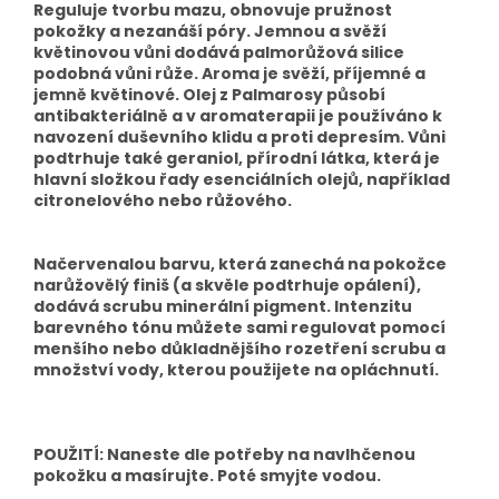
Reguluje tvorbu mazu, obnovuje pružnost
pokožky a nezanáší póry. Jemnou a svěží
květinovou vůni dodává palmorůžová silice
podobná vůni růže. Aroma je svěží, příjemné a
jemně květinové. Olej z Palmarosy působí
antibakteriálně a v aromaterapii je používáno k
navození duševního klidu a proti depresím. Vůni
podtrhuje také geraniol, přírodní látka, která je
hlavní složkou řady esenciálních olejů, například
citronelového nebo růžového.
Načervenalou barvu, která zanechá na pokožce
narůžovělý finiš (a skvěle podtrhuje opálení),
dodává scrubu minerální pigment. Intenzitu
barevného tónu můžete sami regulovat pomocí
menšího nebo důkladnějšího rozetření scrubu a
množství vody, kterou použijete na opláchnutí.
POUŽITÍ: Naneste dle potřeby na navlhčenou
pokožku a masírujte. Poté smyjte vodou.