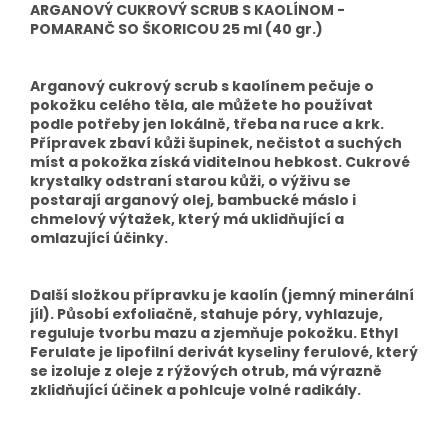
ARGANOVÝ CUKROVÝ SCRUB S KAOLÍNOM -
POMARANČ SO ŠKORICOU 25 ml (40 gr.)
Arganový cukrový scrub s kaolínem pečuje o
pokožku celého těla, ale můžete ho používat
podle potřeby jen lokálně, třeba na ruce a krk.
Přípravek zbaví kůži šupinek, nečistot a suchých
míst a pokožka získá viditelnou hebkost. Cukrové
krystalky odstraní starou kůži, o výživu se
postarají arganový olej, bambucké máslo i
chmelový výtažek, který má uklidňující a
omlazující účinky.
Další složkou přípravku je kaolín (jemný minerální
jíl). Působí exfoliačně, stahuje póry, vyhlazuje,
reguluje tvorbu mazu a zjemňuje pokožku. Ethyl
Ferulate je lipofilní derivát kyseliny ferulové, který
se izoluje z oleje z rýžových otrub, má výrazně
zklidňující účinek a pohlcuje volné radikály.