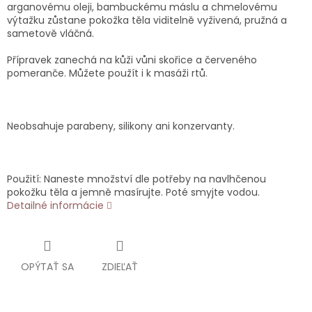
arganovému oleji, bambuckému máslu a chmelovému
výtažku zůstane pokožka těla viditelně vyživená, pružná a
sametově vláčná.
Přípravek zanechá na kůži vůni skořice a červeného
pomeranče. Můžete použít i k masáži rtů.
Neobsahuje parabeny, silikony ani konzervanty.
Použití: Naneste množství dle potřeby na navlhčenou
pokožku těla a jemně masírujte. Poté smyjte vodou.
Detailné informácie
OPÝTAŤ SA
ZDIEĽAŤ