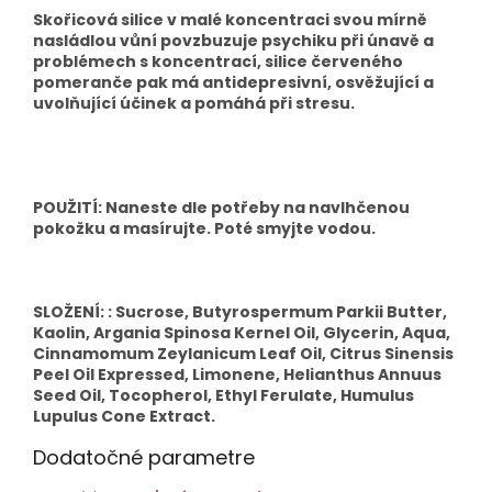
Skořicová silice v malé koncentraci svou mírně
nasládlou vůní povzbuzuje psychiku při únavě a
problémech s koncentrací, silice červeného
pomeranče pak má antidepresivní, osvěžující a
uvolňující účinek a pomáhá při stresu.
POUŽITÍ: Naneste dle potřeby na navlhčenou
pokožku a masírujte. Poté smyjte vodou.
SLOŽENÍ: : Sucrose, Butyrospermum Parkii Butter,
Kaolin, Argania Spinosa Kernel Oil, Glycerin, Aqua,
Cinnamomum Zeylanicum Leaf Oil, Citrus Sinensis
Peel Oil Expressed, Limonene, Helianthus Annuus
Seed Oil, Tocopherol, Ethyl Ferulate, Humulus
Lupulus Cone Extract.
Dodatočné parametre