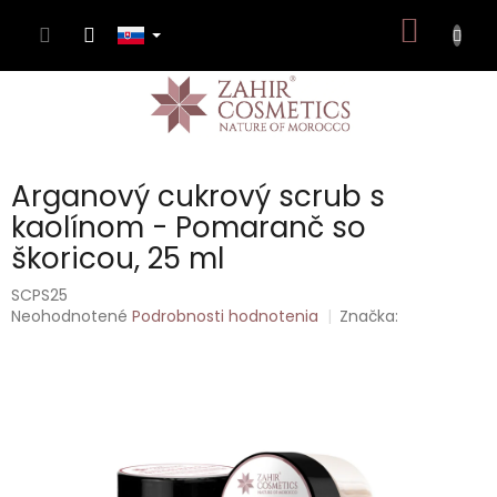
Prejsť
NÁKU
na
obsah
KOŠÍK
Arganový cukrový scrub s
kaolínom - Pomaranč so
škoricou, 25 ml
SCPS25
Priemerné
Neohodnotené
Podrobnosti hodnotenia
Značka:
hodnotenie
produktu
je
0,0
z
5
hviezdičiek.