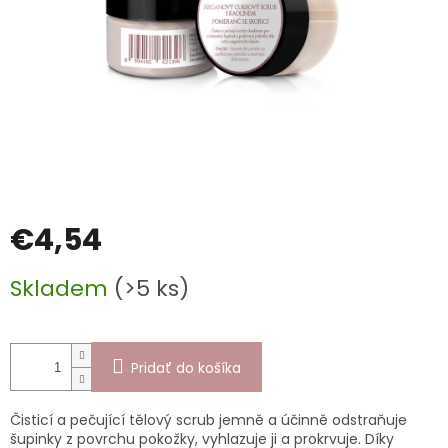
€4,54
Jednotková
Skladem
(>5 ks)
cena:
Pridať do košíka
Čisticí a pečující tělový scrub jemně a účinně odstraňuje
šupinky z povrchu pokožky, vyhlazuje ji a prokrvuje. Díky