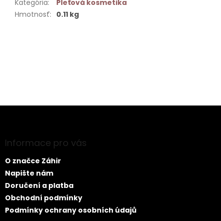
Kategória
:
Pleťová kosmetika
Hmotnosť
:
0.11 kg
Buďte prvý, kto napíše príspevok k tejto položke.
PRIDAŤ KOMENTÁR
Z
á
p
ä
Informace pro vás
t
O značce Záhir
i
e
Napište nám
Doručení a platba
Obchodní podmínky
Podmínky ochrany osobních údajů