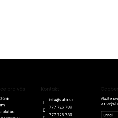
ce pro vás
Kontakt
Odober
Záhir
Vložte s
info
@
zahir.cz
o nových
nám
777 726 789
a platba
777 726 789
Email