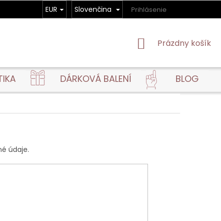
EUR
Slovenčina
Prihlásenie
NÁKUPNÝ
Prázdny košík
KOŠÍK
TIKA
DÁRKOVÁ BALENÍ
BLOG
né údaje.