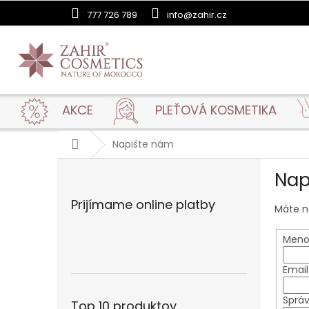
Prejsť
777 726 789
info@zahir.cz
na
obsah
AKCE
PLEŤOVÁ KOSMETIKA
Domov
Napište nám
B
Nap
o
č
Prijímame online platby
n
Máte n
ý
p
Meno 
a
n
Email
e
l
Sprá
Top 10 produktov