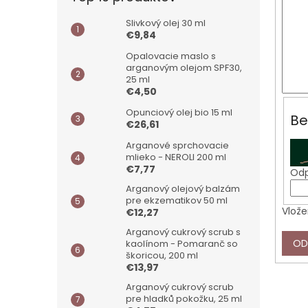
Slivkový olej 30 ml
€9,84
Opalovacie maslo s
arganovým olejom SPF30,
25 ml
€4,50
Opunciový olej bio 15 ml
Be
€26,61
Arganové sprchovacie
mlieko - NEROLI 200 ml
€7,77
Odp
Arganový olejový balzám
pre ekzematikov 50 ml
Vlože
€12,27
Arganový cukrový scrub s
OD
kaolínom - Pomaranč so
škoricou, 200 ml
€13,97
Arganový cukrový scrub
pre hladků pokožku, 25 ml