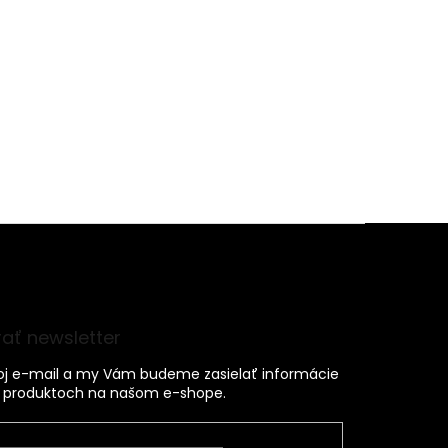
ať newsletter
voj e-mail a my Vám budeme zasielať informácie
 produktoch na našom e-shope.