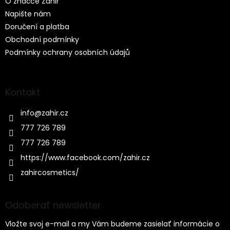
O značce Záhir
i
e
Napište nám
Doručení a platba
Obchodní podmínky
Podmínky ochrany osobních údajů
Kontakt
info
@
zahir.cz
777 726 789
777 726 789
https://www.facebook.com/zahir.cz
zahircosmetics/
Odoberať newsletter
Vložte svoj e-mail a my Vám budeme zasielať informácie o