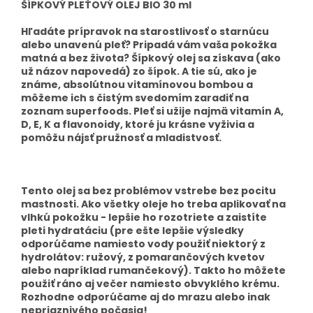
ŠÍPKOVÝ PLEŤOVÝ OLEJ BIO 30 ml
Hľadáte prípravok na starostlivosť o starnúcu
alebo unavenú pleť? Pripadá vám vaša pokožka
matná a bez života? Šípkový olej sa získava (ako
už názov napovedá) zo šípok. A tie sú, ako je
známe, absolútnou vitamínovou bombou a
môžeme ich s čistým svedomím zaradiť na
zoznam superfoods. Pleť si užije najmä vitamín A,
D, E, K a flavonoidy, ktoré ju krásne vyživia a
pomôžu nájsť pružnosť a mladistvosť.
Tento olej sa bez problémov vstrebe bez pocitu
mastnosti. Ako všetky oleje ho treba aplikovať na
vlhkú pokožku - lepšie ho rozotriete a zaistíte
pleti hydratáciu (pre ešte lepšie výsledky
odporúčame namiesto vody použiť niektorý z
hydrolátov: ružový, z pomarančových kvetov
alebo napríklad rumančekový). Takto ho môžete
použiť ráno aj večer namiesto obvyklého krému.
Rozhodne odporúčame aj do mrazu alebo inak
nepriaznivého počasia!