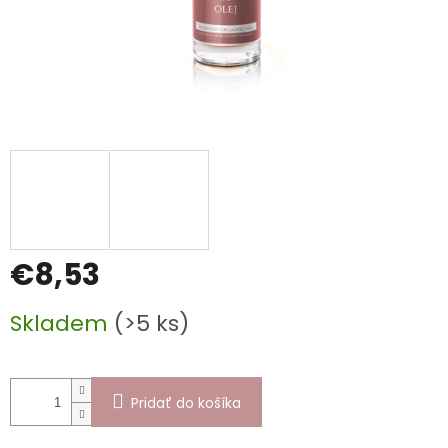
€8,53
Jednotková
Skladem
(>5 ks)
cena:
Pridať do košíka