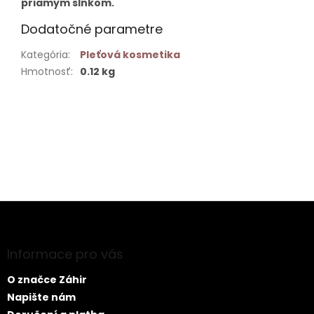
priamym slnkom.
Dodatočné parametre
Kategória
:
Pleťová kosmetika
Hmotnosť
:
0.12 kg
Buďte prvý, kto napíše príspevok k tejto položke.
PRIDAŤ KOMENTÁR
Z
á
p
ä
Informace pro vás
t
O značce Záhir
i
e
Napište nám