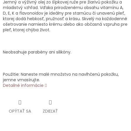
Jemný a výživný olej zo šípkovej ruže pre žiarivú pokožku a
mladistvý vzhľad. Vďaka prirodzenému obsahu vitamínu A,
D, E, K a flavonoidov je ideálny pre starnúcu či unavenú pleť,
ktorej dodá hebkosť, pružnosť a krásu. Skvelý na každodenné
ošetrovanie namiesto krému alebo ako občasná vzpruha pre
pleť, ktorej chýba život.
Neobsahuje parabény ani silikóny.
Použitie: Naneste malé množstvo na navlhčenú pokožku,
jemne vmasírujte.
Detailné informácie
OPÝTAŤ SA
ZDIEĽAŤ