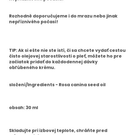
Rozhodně doporučujeme i do mrazu nebo jinak
nepříznivého počasí!
TIP: Ak si ešte nie ste istí, či sa chcete vydať cestou
čisto olejovej starostlivosti o pleť, môžete ho pre
začiatok pridať do každodennej dávky
obľúbeného krému.
složení/Ingredients - Rosa canina seed oil
obsah: 30 ml
Skladujte pri izbovej teplote, chráňte pred