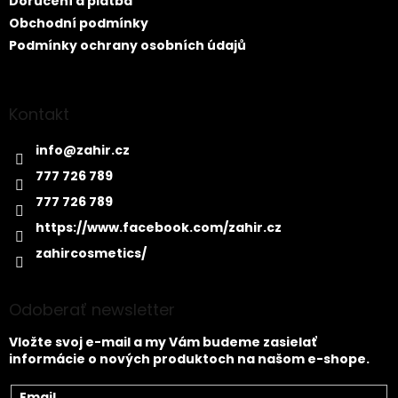
Doručení a platba
Obchodní podmínky
Podmínky ochrany osobních údajů
Kontakt
info
@
zahir.cz
777 726 789
777 726 789
https://www.facebook.com/zahir.cz
zahircosmetics/
Odoberať newsletter
Vložte svoj e-mail a my Vám budeme zasielať
informácie o nových produktoch na našom e-shope.
Email