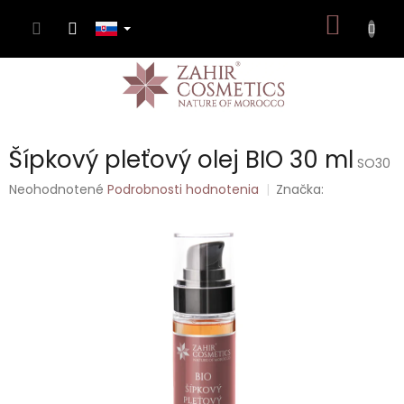
Prejsť
NÁKU
na
obsah
KOŠÍK
Šípkový pleťový olej BIO 30 ml
SO30
Priemerné
Neohodnotené
Podrobnosti hodnotenia
Značka:
hodnotenie
produktu
je
0,0
z
5
hviezdičiek.