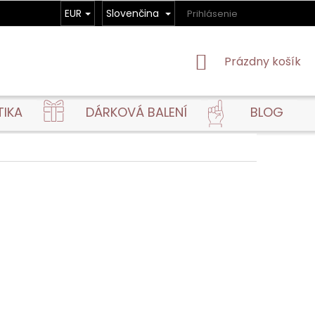
EUR
Slovenčina
Prihlásenie
NÁKUPNÝ
Prázdny košík
KOŠÍK
TIKA
DÁRKOVÁ BALENÍ
BLOG