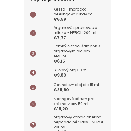
Kessa - marocká
peelingová rukavica
€5,99
Arganové sprchovacie
mlieko - NEROLI 200 ml
€7,77
Jemný čistiaci šampón s
arganovým olejom -
AMBRA
€6,15
Slivkový olej 30 ml
€9,83
Opunciový olej bio 15 ml
€26,60
Moringové sérum pre
krásne vlasy 50 ml
€15,20
Arganový kondicionér na
nepoddajné vlasy - NEROLI
200ml