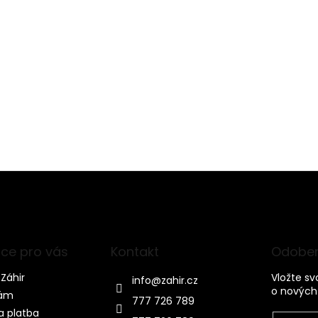
ce pro vás
Kontakt
Odober
Záhir
Vložte s
info
@
zahir.cz
o nových
nám
777 726 789
a platba