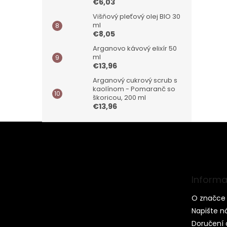
€6,03
Višňový pleťový olej BIO 30
ml
€8,05
Arganovo kávový elixír 50
ml
€13,96
Arganový cukrový scrub s
kaolínom - Pomaranč so
škoricou, 200 ml
€13,96
Z
á
p
ä
t
Informa
i
e
O značce 
Napište 
Doručení 