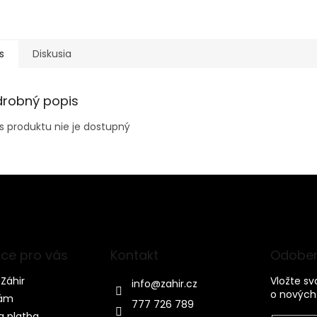
s
Diskusia
drobný popis
s produktu nie je dostupný
ce pro vás
Kontakt
Odober
Záhir
Vložte s
info
@
zahir.cz
o nových
nám
777 726 789
a platba