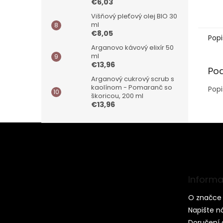
€6,03
Višňový pleťový olej BIO 30
ml
€8,05
Popi
Arganovo kávový elixír 50
ml
€13,96
Po
Arganový cukrový scrub s
kaolínom - Pomaranč so
Popi
škoricou, 200 ml
€13,96
Z
á
p
ä
t
Informa
i
e
O značce 
Napište 
Doručení 