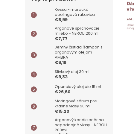
Kessa - marocká
peelingová rukavica
€5,99
Arganové sprchovacie
mlieko - NEROLI 200 ml
€7,77
Jemný čistiaci šampón s
arganovým olejom -
AMBRA
€6,15
Slivkový olej 30 ml
€9,83
Opunciový olej bio 15 ml
€26,60
Moringové sérum pre
krásne vlasy 50 ml
€15,20
Arganový kondicionér na
nepoddajné vlasy - NEROLI
200ml