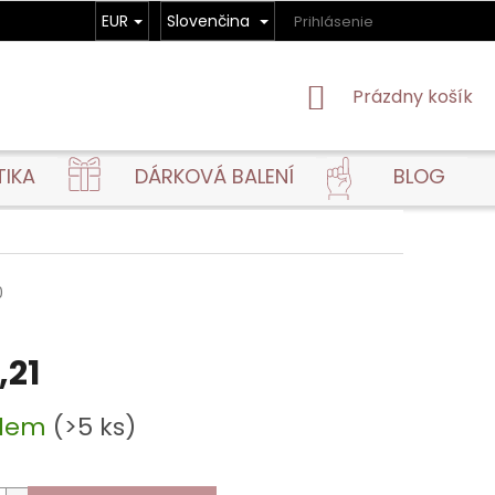
EUR
Slovenčina
Prihlásenie
NÁKUPNÝ
Prázdny košík
KOŠÍK
TIKA
DÁRKOVÁ BALENÍ
BLOG
0
,21
ová
adem
(>5 ks)