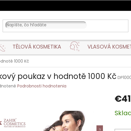
TĚLOVÁ KOSMETIKA
VLASOVÁ KOSME
odnotě 1000 Kč
kový poukaz v hodnotě 1000 Kč
DP100
rné
dnotené
Podrobnosti hodnotenia
enie
€41
tu
Jednotk
Skl
cena:
čiek.