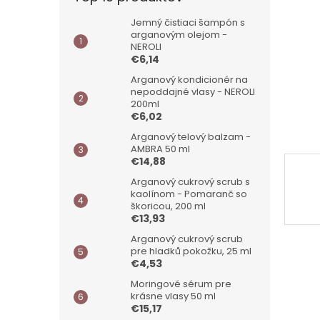
Jemný čistiaci šampón s
arganovým olejom -
NEROLI
€6,14
Arganový kondicionér na
nepoddajné vlasy - NEROLI
200ml
€6,02
Arganový telový balzam -
AMBRA 50 ml
€14,88
Arganový cukrový scrub s
kaolínom - Pomaranč so
škoricou, 200 ml
€13,93
Arganový cukrový scrub
pre hladků pokožku, 25 ml
€4,53
Moringové sérum pre
krásne vlasy 50 ml
€15,17