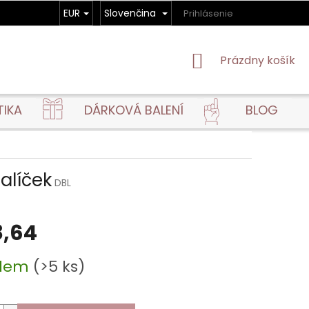
EUR
Slovenčina
Prihlásenie
NÁKUPNÝ
Prázdny košík
KOŠÍK
TIKA
DÁRKOVÁ BALENÍ
BLOG
alíček
DBL
,64
ová
adem
(>5 ks)