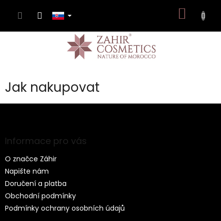
Prejsť
NÁKU
na
obsah
KOŠÍK
Jak nakupovat
Z
á
p
ä
Informace pro vás
t
O značce Záhir
i
e
Napište nám
Doručení a platba
Obchodní podmínky
Podmínky ochrany osobních údajů