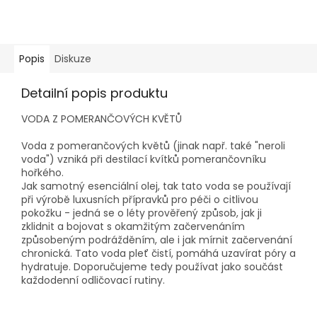
Popis
Diskuze
Detailní popis produktu
VODA Z POMERANČOVÝCH KVĚTŮ
Voda z pomerančových květů (jinak např. také "neroli
voda") vzniká při destilací kvítků pomerančovníku
hořkého.
Jak samotný esenciální olej, tak tato voda se používají
při výrobě luxusních přípravků pro péči o citlivou
pokožku - jedná se o léty prověřený způsob, jak ji
zklidnit a bojovat s okamžitým začervenáním
způsobeným podrážděním, ale i jak mírnit začervenání
chronická. Tato voda pleť čistí, pomáhá uzavírat póry a
hydratuje. Doporučujeme tedy používat jako součást
každodenní odličovací rutiny.