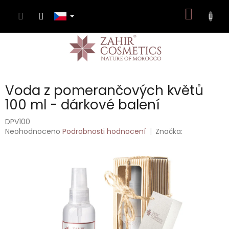
Přejít
NÁKUP
na
obsah
KOŠÍK
Voda z pomerančových květů
100 ml - dárkové balení
DPV100
Průměrné
Neohodnoceno
Podrobnosti hodnocení
Značka:
hodnocení
produktu
je
0,0
z
5
hvězdiček.