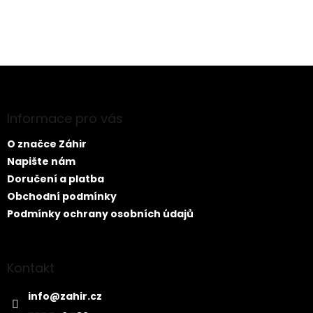
PŘIDAT KOMENTÁŘ
Z
á
p
a
Informace pro vás
t
O značce Záhir
í
Napište nám
Doručení a platba
Obchodní podmínky
Podmínky ochrany osobních údajů
Kontakt
info
@
zahir.cz