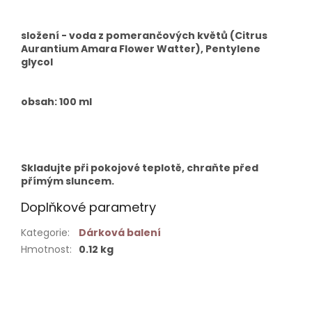
složení - voda z pomerančových květů (Citrus
Aurantium Amara Flower Watter), Pentylene
glycol
obsah: 100 ml
Skladujte při pokojové teplotě, chraňte před
přímým sluncem.
Doplňkové parametry
Kategorie
:
Dárková balení
Hmotnost
:
0.12 kg
Buďte první, kdo napíše příspěvek k této položce.