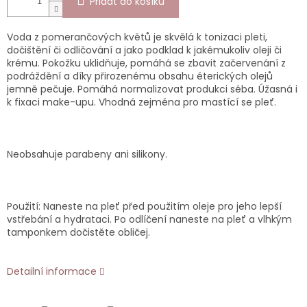
Přidat do košíku
Voda z pomerančových květů je skvělá k tonizaci pleti,
dočištění či odličování a jako podklad k jakémukoliv oleji či
krému. Pokožku uklidňuje, pomáhá se zbavit začervenání z
podráždění a díky přirozenému obsahu éterických olejů
jemně pečuje. Pomáhá normalizovat produkci séba. Úžasná i
k fixaci make-upu. Vhodná zejména pro mastící se pleť.
Neobsahuje parabeny ani silikony.
Použití: Naneste na pleť před použitím oleje pro jeho lepší
vstřebání a hydrataci. Po odlíčení naneste na pleť a vlhkým
tamponkem dočistěte obličej.
Detailní informace