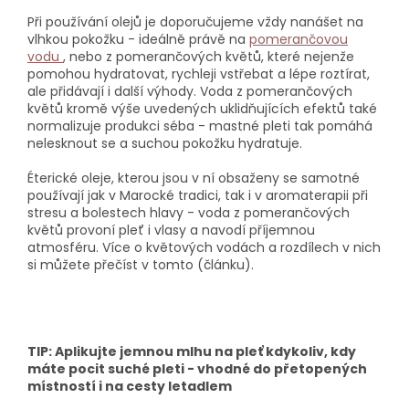
Při používání olejů je doporučujeme vždy nanášet na
vlhkou pokožku - ideálně právě na
pomerančovou
vodu
, nebo z pomerančových květů, které nejenže
pomohou hydratovat, rychleji vstřebat a lépe roztírat,
ale přidávají i další výhody. Voda z pomerančových
květů kromě výše uvedených uklidňujících efektů také
normalizuje produkci séba - mastné pleti tak pomáhá
nelesknout se a suchou pokožku hydratuje.
Éterické oleje, kterou jsou v ní obsaženy se samotné
používají jak v Marocké tradici, tak i v aromaterapii při
stresu a bolestech hlavy - voda z pomerančových
květů provoní pleť i vlasy a navodí příjemnou
atmosféru. Více o květových vodách a rozdílech v nich
si můžete přečíst v tomto (článku).
TIP
: Aplikujte jemnou mlhu na pleť kdykoliv, kdy
máte pocit suché pleti - vhodné do přetopených
místností i na cesty letadlem