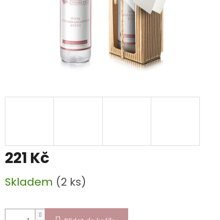
221 Kč
Měrná
Skladem
(2 ks)
cena: