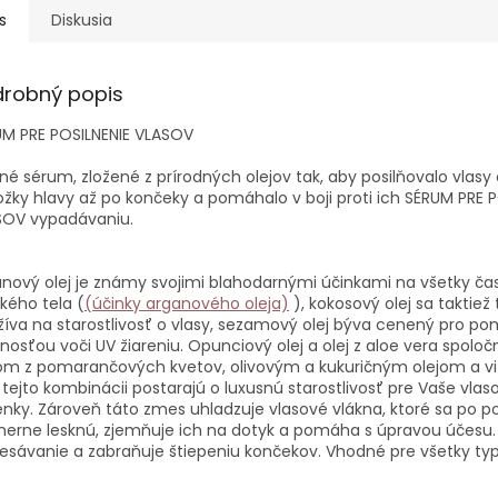
s
Diskusia
drobný popis
UM PRE POSILNENIE VLASOV
né sérum, zložené z prírodných olejov tak, aby posilňovalo vlasy
žky hlavy až po končeky a pomáhalo v boji proti ich SÉRUM PRE P
SOV vypadávaniu.
nový olej je známy svojimi blahodarnými účinkami na všetky čas
kého tela (
(účinky arganového oleja)
), kokosový olej sa taktiež
íva na starostlivosť o vlasy, sezamový olej býva cenený pro po
nosťou voči UV žiareniu. Opunciový olej a olej z aloe vera spoloč
om z pomarančových kvetov, olivovým a kukuričným olejom a v
 tejto kombinácii postarajú o luxusnú starostlivosť pre Vaše vlas
enky. Zároveň táto zmes uhladzuje vlasové vlákna, ktoré sa po po
erne lesknú, zjemňuje ich na dotyk a pomáha s úpravou účesu.
esávanie a zabraňuje štiepeniu končekov. Vhodné pre všetky typ