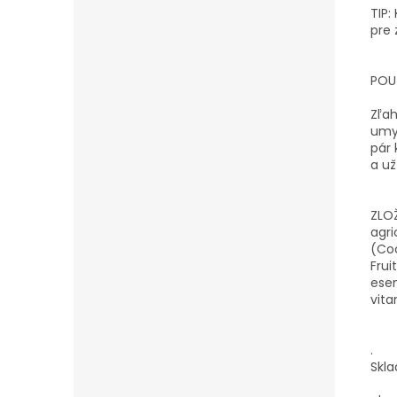
TIP:
pre 
POUŽ
Zľah
umy
pár 
a už
ZLOŽ
agri
(Coc
Frui
esen
vita
.
Skla