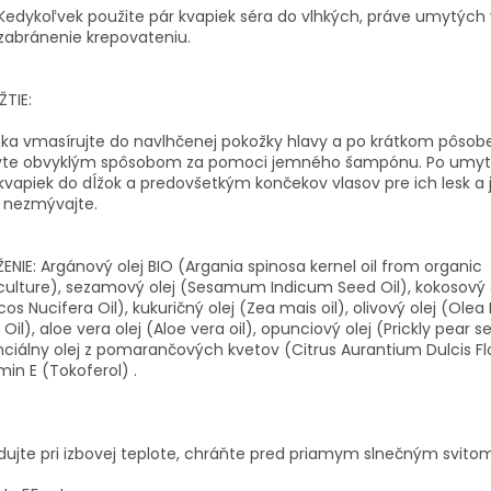
 Kedykoľvek použite pár kvapiek séra do vlhkých, práve umytých
zabránenie krepovateniu.
TIE:
ka vmasírujte do navlhčenej pokožky hlavy a po krátkom pôsob
te obvyklým spôsobom za pomoci jemného šampónu. Po umytí 
kvapiek do dĺžok a predovšetkým končekov vlasov pre ich lesk a
 nezmývajte.
ENIE: Argánový olej BIO (Argania spinosa kernel oil from organic
culture), sezamový olej (Sesamum Indicum Seed Oil), kokosový 
os Nucifera Oil), kukuričný olej (Zea mais oil), olivový olej (Ole
t Oil), aloe vera olej (Aloe vera oil), opunciový olej (Prickly pear se
ciálny olej z pomarančových kvetov (Citrus Aurantium Dulcis Flo
min E (Tokoferol) .
dujte pri izbovej teplote, chráňte pred priamym slnečným svitom