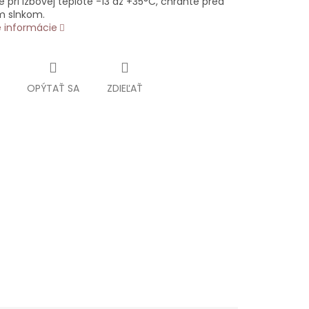
e pri izbovej teplote -13 až +35°C, chráňte pred
 slnkom.
é informácie
OPÝTAŤ SA
ZDIEĽAŤ