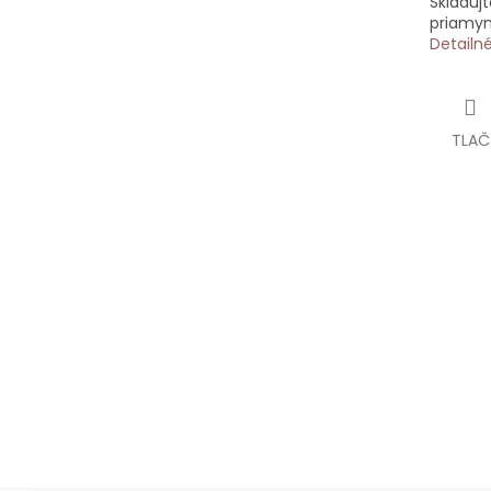
Skladujt
priamym
Detailn
TLAČ