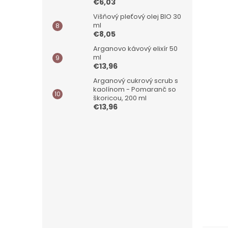
€6,03
Višňový pleťový olej BIO 30
ml
€8,05
Arganovo kávový elixír 50
ml
€13,96
Arganový cukrový scrub s
kaolínom - Pomaranč so
škoricou, 200 ml
€13,96