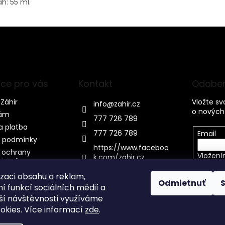
h: 55 ml.
ce pro vás
Kontakt
Odober
Záhir
Vložte s
info
@
zahir.cz
o nových
nám
777 726 789
a platba
777 726 789
Email
 podmínky
https://www.faceboo
 ochrany
Vložení
k.com/zahir.cz
údajů
osobníc
zahircosmetics/
izaci obsahu a reklam,
Odmietnuť
í funkcí sociálních médií a
PRIHL
ší návštěvnosti využíváme
okies. Více informací
zde
.