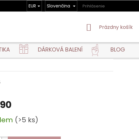
EUR
Slovenčina
Prihlásenie
NÁKUPNÝ
Prázdny košík
KOŠÍK
TIKA
DÁRKOVÁ BALENÍ
BLOG
5
,90
ová
adem
(>5 ks)