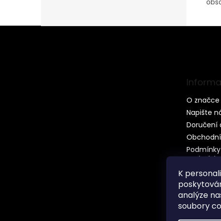
obsa
Z
á
p
ä
t
Informa
i
e
O značce 
Napište 
Doručení 
Obchodní
Podmínky
osobních 
K personal
poskytován
analýze na
soubory co