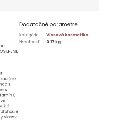
Dodatočné parametre
Kategória
:
Vlasová kosmetika
Hmotnosť
:
0.17 kg
 od
OSILNENIE
ti
 tradične
moc s
ne s
itamín E
ové
užití
 Uľahčuje
y vlasov.