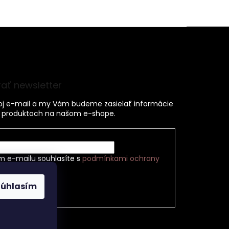
ať newsletter
voj e-mail a my Vám budeme zasielať informácie
 produktoch na našom e-shope.
m e-mailu souhlasíte s
podmínkami ochrany
h údajů
Súhlasím
ÁSIŤ SA