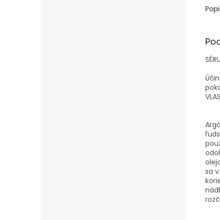
Popi
Po
SÉR
Účin
poko
VLA
Argá
ľuds
použ
odol
olej
sa v
kori
nádh
rozč