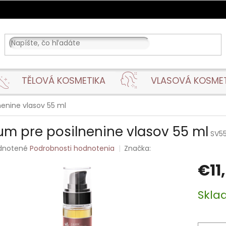
TĚLOVÁ KOSMETIKA
VLASOVÁ KOSME
nenine vlasov 55 ml
um pre posilnenine vlasov 55 ml
SV5
rné
dnotené
Podrobnosti hodnotenia
Značka:
enie
€11
tu
Jednotk
Skl
cena:
čiek.