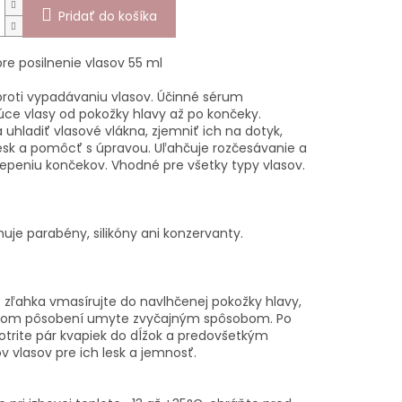
Pridať do košíka
re posilnenie vlasov 55 ml
roti vypadávaniu vlasov. Účinné sérum
júce vlasy od pokožky hlavy až po končeky.
uhladiť vlasové vlákna, zjemniť ich na dotyk,
esk a pomôcť s úpravou. Uľahčuje rozčesávanie a
tiepeniu končekov. Vhodné pre všetky typy vlasov.
uje parabény, silikóny ani konzervanty.
: zľahka vmasírujte do navlhčenej pokožky hlavy,
kom pôsobení umyte zvyčajným spôsobom. Po
otrite pár kvapiek do dĺžok a predovšetkým
 vlasov pre ich lesk a jemnosť.