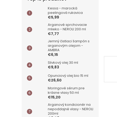
Kessa - marocká
peelingová rukavica
€5,99
Arganové sprchovacie
mlieko - NEROLI 200 ml
€7,77
Jemný čistiaci šampón s
arganovým olejom -
AMBRA
€6,15
Slivkový olej 30 ml
€9,83
Opunciový olej bio 15 ml
€26,60
Moringové sérum pre
krásne vlasy 50 ml
€15,20
Arganový kondicionér na
nepoddajné vlasy - NEROLI
200ml