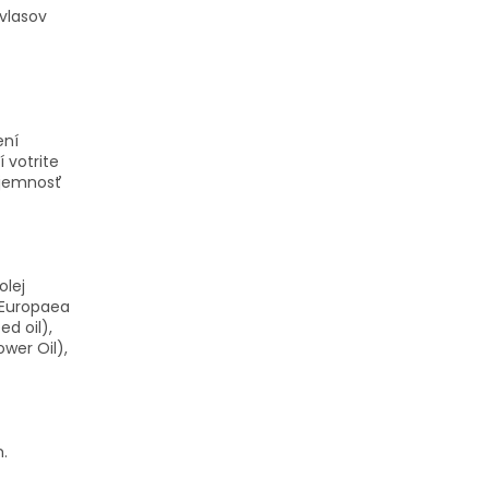
 vlasov
ení
votrite
 jemnosť
olej
a Europaea
ed oil),
wer Oil),
.