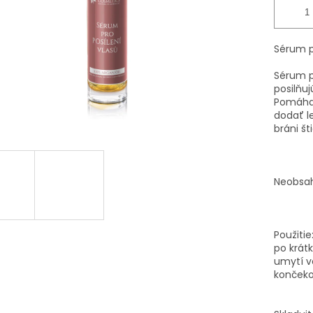
Sérum p
Sérum p
posilňu
Pomáha 
dodať l
bráni š
Neobsah
Použitie
po krát
umytí v
končekov