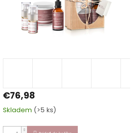
€76,98
Jednotková
Skladem
(>5 ks)
cena: