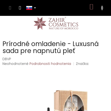
Prejsť
NÁKU
na
obsah
KOŠÍK
Prírodné omladenie - Luxusná
sada pre napnutú pleť
DBVP
Priemerné
Neohodnotené
Podrobnosti hodnotenia
Značka:
hodnotenie
produktu
je
0,0
z
5
hviezdičiek.