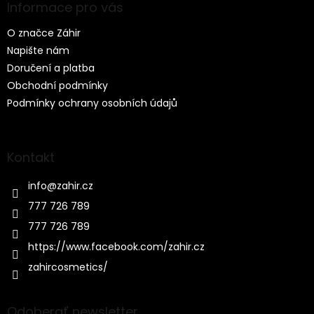
ä
Informace pro vás
t
O značce Záhir
i
e
Napište nám
Doručení a platba
Obchodní podmínky
Podmínky ochrany osobních údajů
Kontakt
info
@
zahir.cz
777 726 789
777 726 789
https://www.facebook.com/zahir.cz
zahircosmetics/
Odoberať newsletter