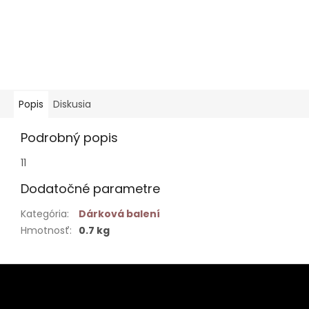
Popis
Diskusia
Podrobný popis
11
Dodatočné parametre
Kategória
:
Dárková balení
Hmotnosť
:
0.7 kg
Z
á
p