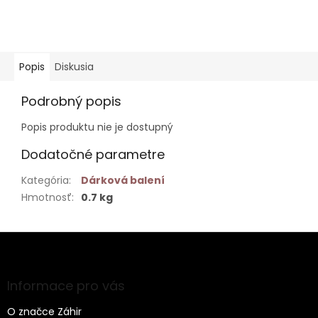
Popis
Diskusia
Podrobný popis
Popis produktu nie je dostupný
Dodatočné parametre
Kategória
:
Dárková balení
Hmotnosť
:
0.7 kg
Z
á
p
ä
Informace pro vás
t
O značce Záhir
i