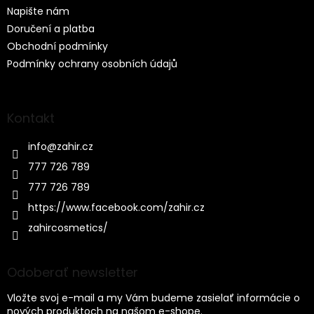
e
Napište nám
Doručení a platba
Obchodní podmínky
Podmínky ochrany osobních údajů
Kontakt
info
@
zahir.cz
777 726 789
777 726 789
https://www.facebook.com/zahir.cz
zahircosmetics/
Odoberať newsletter
Vložte svoj e-mail a my Vám budeme zasielať informácie o
nových produktoch na našom e-shope.