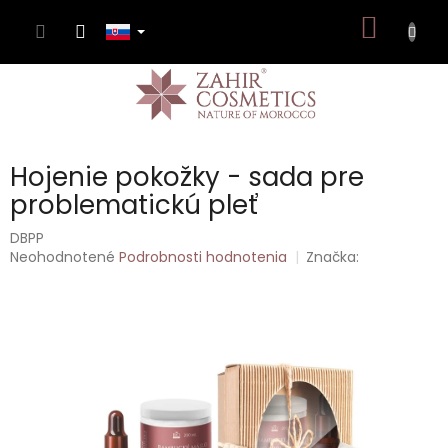
Prejsť
NÁKU
na
obsah
KOŠÍK
Hojenie pokožky - sada pre
problematickú pleť
DBPP
Priemerné
Neohodnotené
Podrobnosti hodnotenia
Značka:
hodnotenie
produktu
je
0,0
z
5
hviezdičiek.