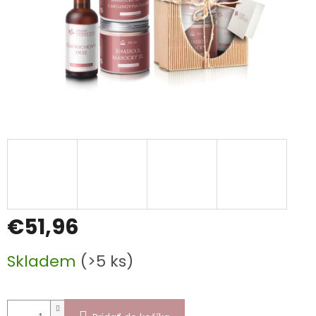
€51,96
Jednotková
Skladem
(>5 ks)
cena: