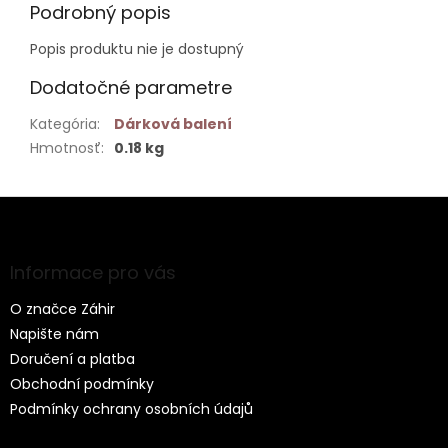
Podrobný popis
Popis produktu nie je dostupný
Dodatočné parametre
Kategória
:
Dárková balení
Hmotnosť
:
0.18 kg
Z
á
p
ä
Informace pro vás
t
O značce Záhir
i
e
Napište nám
Doručení a platba
Obchodní podmínky
Podmínky ochrany osobních údajů