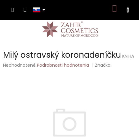
Prejsť
NÁKU
na
obsah
KOŠÍK
Milý ostravský koronadeníčku
KNIHA
Priemerné
Neohodnotené
Podrobnosti hodnotenia
Značka:
hodnotenie
produktu
je
0,0
z
5
hviezdičiek.