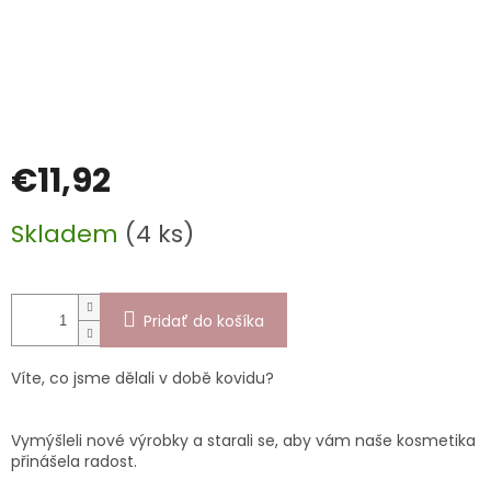
€11,92
Jednotková
Skladem
(4 ks)
cena:
Pridať do košíka
Víte, co jsme dělali v době kovidu?
Vymýšleli nové výrobky a starali se, aby vám naše kosmetika
přinášela radost.