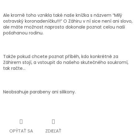
Ale kromě toho vznikla také naše knížka s názvem “Milý
ostravský koronadeníčku!!!“ O Záhiru v ní sice není ani slovo,
ale máte možnost naprosto dokonale poznat celou naši
pošahanou rodinu.
Takže pokud chcete poznat příběh, kdo konkrétně za
Záhirem stojí, a vstoupit do našeho skutečného soukromí,
tak račte…
Neobsahuje parabeny ani silikony.
OPÝTAŤ SA
ZDIEĽAŤ