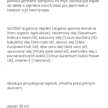
pomoci jemného šamponu. Po mytí vetřete pár kapek
do délek a zejména konců vlasů pro jejich lesk a
hebkost a již nesmývejte..
SLOŽENÍ: Arganový olej BIO (Argania spinosa kernel oil
from organic agriculture), Sezamový olej (Sesamum
Indicum Seed Oil), kokosový olej (Cocos Nucifera Oil),
kukuřičný olej (Zea mais oil), olivový olej (Olea
Europaea Fruit Oil), aloe vera olej (Aloe vera oil),
opunciový olej (Prickly pear seed oil), esenciální olej z
pomerančových květů (Citrus Aurantium Dulcis Flower
Oil), vitamin E (Tokoferol) .
.
Skladujte při pokojové teplotě, chraňte před přímým
sluncem..
obsah: 55 ml.