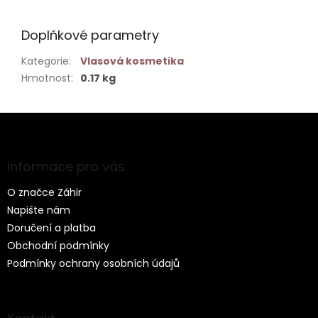
Doplňkové parametry
Kategorie
:
Vlasová kosmetika
Hmotnost
:
0.17 kg
Z
á
p
a
Informace pro vás
t
O značce Záhir
í
Napište nám
Doručení a platba
Obchodní podmínky
Podmínky ochrany osobních údajů