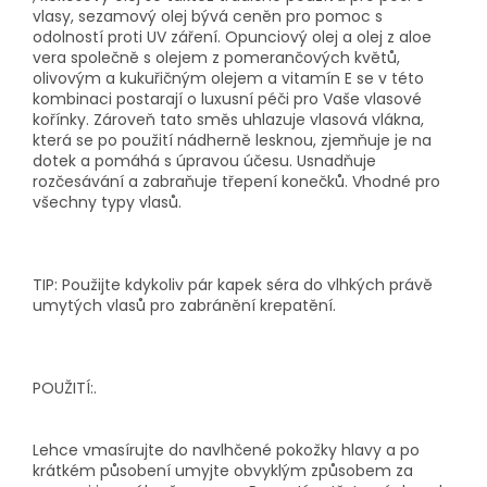
vlasy, sezamový olej bývá ceněn pro pomoc s
odolností proti UV záření. Opunciový olej a olej z aloe
vera společně s olejem z pomerančových květů,
olivovým a kukuřičným olejem a vitamín E se v této
kombinaci postarají o luxusní péči pro Vaše vlasové
kořínky. Zároveň tato směs uhlazuje vlasová vlákna,
která se po použití nádherně lesknou, zjemňuje je na
dotek a pomáhá s úpravou účesu. Usnadňuje
rozčesávání a zabraňuje třepení konečků. Vhodné pro
všechny typy vlasů.
TIP: Použijte kdykoliv pár kapek séra do vlhkých právě
umytých vlasů pro zabránění krepatění.
POUŽITÍ:.
Lehce vmasírujte do navlhčené pokožky hlavy a po
krátkém působení umyjte obvyklým způsobem za