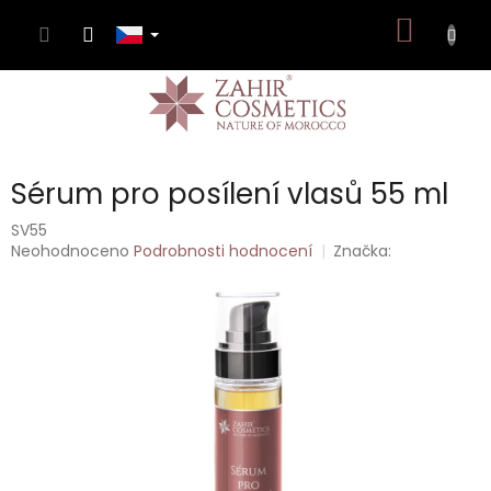
Přejít
NÁKUP
na
obsah
KOŠÍK
Sérum pro posílení vlasů 55 ml
SV55
Průměrné
Neohodnoceno
Podrobnosti hodnocení
Značka:
hodnocení
produktu
je
0,0
z
5
hvězdiček.