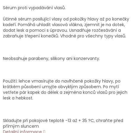
Sérum proti vypadávání vlasů.
Účinné sérum posilující vlasy od pokožky hlavy až po konečky
kadeří. Pomáhá uhladit vlasová vlákna, zjemnit je na dotek,
dodat lesk a pomoci s úpravou. Usnadňuje rozčesávání a
zabraňuje třepení konečků. Vhodné pro všechny typy vlasů.
Neobsahuje parabeny, silikony ani konzervanty.
Použití: lehce vmasírujte do navlhčené pokožky hlavy, po
krátkém působení umyjte obvyklým způsobem. Po mytí
vetřete pár kapek do délek a zejména konců vlasů pro jejich
lesk a hebkost.
Skladujte při pokojové teplotě -13 až + 35 ?C, chraňte před
přímým sluncem
Detailní informace