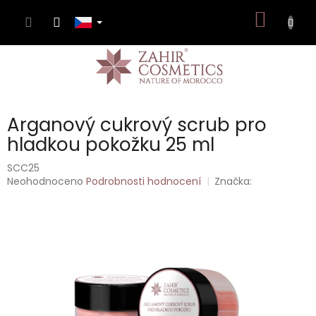
Přejít
NÁKUP
na
obsah
KOŠÍK
Arganový cukrový scrub pro
hladkou pokožku 25 ml
SCC25
Průměrné
Neohodnoceno
Podrobnosti hodnocení
Značka:
hodnocení
produktu
je
0,0
z
5
hvězdiček.