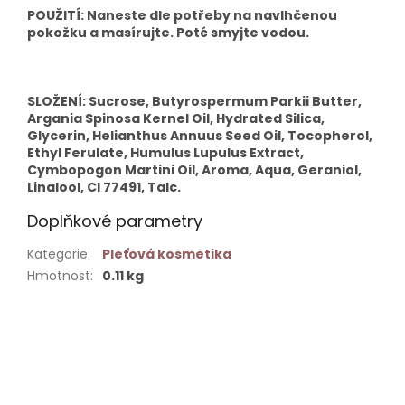
POUŽITÍ: Naneste dle potřeby na navlhčenou
pokožku a masírujte. Poté smyjte vodou.
SLOŽENÍ: Sucrose, Butyrospermum Parkii Butter,
Argania Spinosa Kernel Oil, Hydrated Silica,
Glycerin, Helianthus Annuus Seed Oil, Tocopherol,
Ethyl Ferulate, Humulus Lupulus Extract,
Cymbopogon Martini Oil, Aroma, Aqua, Geraniol,
Linalool, CI 77491, Talc.
Doplňkové parametry
Kategorie
:
Pleťová kosmetika
Hmotnost
:
0.11 kg
Buďte první, kdo napíše příspěvek k této položce.
PŘIDAT KOMENTÁŘ