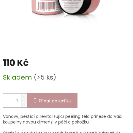
110 Kč
Měrná
Skladem
(>5 ks)
cena:
Přidat do košíku
Voňavý, pěstící a revitalizující peeling těla přinese do Vaší
koupelny novou dimenzi v péči o pokožku.