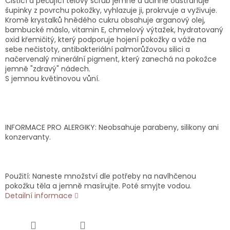
Čisticí a pečující tělový scrub jemně a účinně odstraňuje
šupinky z povrchu pokožky, vyhlazuje ji, prokrvuje a vyživuje.
Kromě krystalků hnědého cukru obsahuje arganový olej,
bambucké máslo, vitamin E, chmelový výtažek, hydratovaný
oxid křemičitý, který podporuje hojení pokožky a váže na
sebe nečistoty, antibakteriální palmorůžovou silici a
načervenalý minerální pigment, který zanechá na pokožce
jemně "zdravý" nádech.
S jemnou květinovou vůní.
INFORMACE PRO ALERGIKY: Neobsahuje parabeny, silikony ani
konzervanty.
Použití: Naneste množství dle potřeby na navlhčenou
pokožku těla a jemně masírujte. Poté smyjte vodou.
Detailní informace