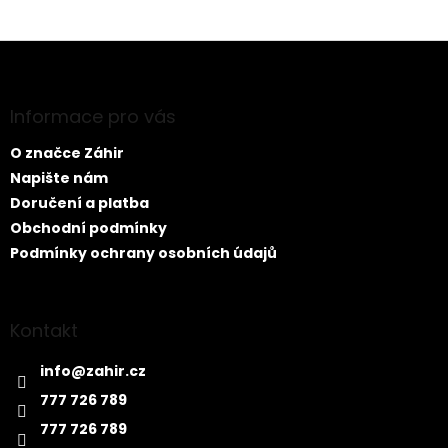
Z
á
p
a
Informace pro vás
t
O značce Záhir
í
Napište nám
Doručení a platba
Obchodní podmínky
Podmínky ochrany osobních údajů
Kontakt
info
@
zahir.cz
777 726 789
777 726 789