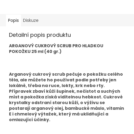
Popis
Diskuze
Detailní popis produktu
ARGANOVÝ CUKROVÝ SCRUB PRO HLADKOU
POKOŽKU 25 ml (40 gr.)
Arganový cukrový scrub pečuje o pokožku celého
těla, ale můžete ho používat podle potřeby jen
lokálně, třeba na ruce, lokty, krk nebo rty.
Přípravek zbaví kůži šupinek, nečistot a suchých
míst a pokožka získá viditelnou hebkost. Cukrové
krystalky odstraní starou kůži, o výživu se
postarají arganový olej, bambucké máslo, vitamin
E i chmelový výtažek, který má uklidňující a
omlazující účinky.