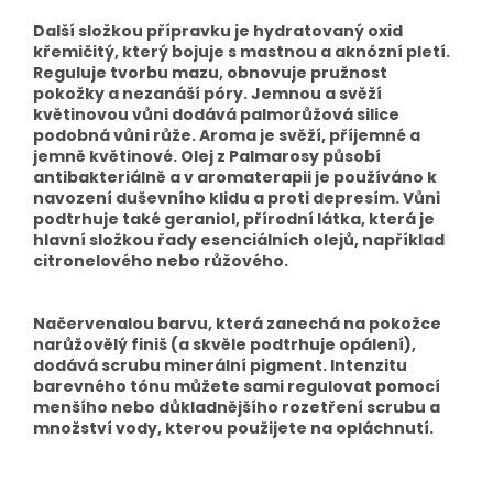
Další složkou přípravku je hydratovaný oxid
křemičitý, který bojuje s mastnou a aknózní pletí.
Reguluje tvorbu mazu, obnovuje pružnost
pokožky a nezanáší póry. Jemnou a svěží
květinovou vůni dodává palmorůžová silice
podobná vůni růže. Aroma je svěží, příjemné a
jemně květinové. Olej z Palmarosy působí
antibakteriálně a v aromaterapii je používáno k
navození duševního klidu a proti depresím. Vůni
podtrhuje také geraniol, přírodní látka, která je
hlavní složkou řady esenciálních olejů, například
citronelového nebo růžového.
Načervenalou barvu, která zanechá na pokožce
narůžovělý finiš (a skvěle podtrhuje opálení),
dodává scrubu minerální pigment. Intenzitu
barevného tónu můžete sami regulovat pomocí
menšího nebo důkladnějšího rozetření scrubu a
množství vody, kterou použijete na opláchnutí.