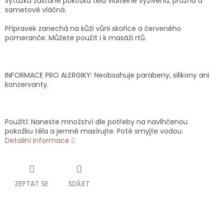
výtažku zůstane pokožka těla viditelně vyživená, pružná a
sametově vláčná.
Přípravek zanechá na kůži vůni skořice a červeného
pomeranče. Můžete použít i k masáži rtů.
INFORMACE PRO ALERGIKY: Neobsahuje parabeny, silikony ani
konzervanty.
Použití: Naneste množství dle potřeby na navlhčenou
pokožku těla a jemně masírujte. Poté smyjte vodou.
Detailní informace
ZEPTAT SE
SDÍLET