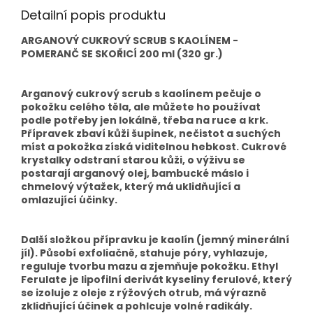
Detailní popis produktu
ARGANOVÝ CUKROVÝ SCRUB S KAOLÍNEM -
POMERANČ SE SKOŘICÍ 200 ml (320 gr.)
Arganový cukrový scrub s kaolínem pečuje o
pokožku celého těla, ale můžete ho používat
podle potřeby jen lokálně, třeba na ruce a krk.
Přípravek zbaví kůži šupinek, nečistot a suchých
míst a pokožka získá viditelnou hebkost. Cukrové
krystalky odstraní starou kůži, o výživu se
postarají arganový olej, bambucké máslo i
chmelový výtažek, který má uklidňující a
omlazující účinky.
Další složkou přípravku je kaolín (jemný minerální
jíl). Působí exfoliačně, stahuje póry, vyhlazuje,
reguluje tvorbu mazu a zjemňuje pokožku. Ethyl
Ferulate je lipofilní derivát kyseliny ferulové, který
se izoluje z oleje z rýžových otrub, má výrazně
zklidňující účinek a pohlcuje volné radikály.