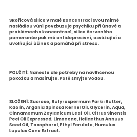
Skořicová silice v malé koncentraci svou mírně
nasládlou vůní povzbuzuje psychiku při únavě a
problémech s koncentrací, silice červeného
pomeranče pak má antidepresivní, osvěžující a
uvolňující účinek a pomáhá při stresu.
POUŽITÍ: Naneste dle potřeby na navlhčenou
pokožku a masírujte. Poté smyjte vodou.
SLOŽENÍ: Sucrose, Butyrospermum Parkii Butter,
Kaolin, Argania Spinosa Kernel Oil, Glycerin, Aqua,
Cinnamomum Zeylanicum Leaf Oil, Citrus Sinensis
Peel Oil Expressed, Limonene, Helianthus Annuus
Seed Oil, Tocopherol, Ethyl Ferulate, Humulus
Lupulus Cone Extract.