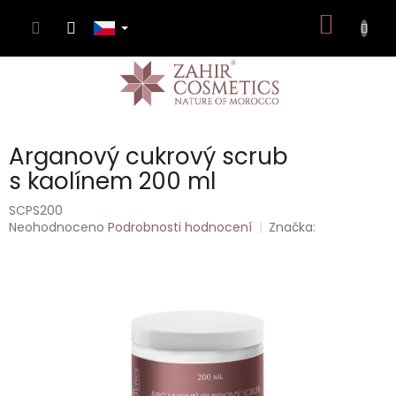
Přejít
NÁKUP
na
obsah
KOŠÍK
Arganový cukrový scrub
s kaolínem 200 ml
SCPS200
Průměrné
Neohodnoceno
Podrobnosti hodnocení
Značka:
hodnocení
produktu
je
0,0
z
5
hvězdiček.