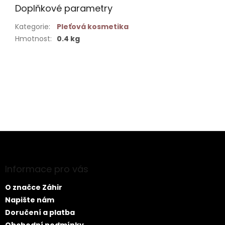
Doplňkové parametry
Kategorie
:
Pleťová kosmetika
Hmotnost
:
0.4 kg
Buďte první, kdo napíše příspěvek k této položce.
PŘIDAT KOMENTÁŘ
Z
á
p
a
Informace pro vás
t
O značce Záhir
í
Napište nám
Doručení a platba