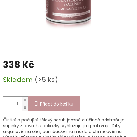
338 Kč
Měrná
Skladem
(>5 ks)
cena:
Přidat do košíku
Čisticí a pečující tělový scrub jemně a účinně odstraňuje
šupinky z povrchu pokožky, vyhlazuje ji a prokrvuje. Díky
arganovému oleji, bambuckému máslu a chmelovému