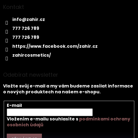
Kontakt
info
@
zahir.cz
777 726 789
777 726 789
https://www.facebook.com/zahir.cz
zahircosmetics/
Odebírat newsletter
Vložte svůj e-mail a my vám budeme zasílat informace
o nových produktech na našem e-shopu.
E-mail
Vložením e-mailu souhlasíte s
podmínkami ochrany
osobních údajů