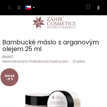
Přejít
NÁKUP
na
obsah
KOŠÍK
Bambucké máslo s arganovým
olejem 25 ml
BMA50
Průměrné
Neohodnoceno
Podrobnosti hodnocení
Značka:
hodnocení
produktu
je
120 Kč
–8 %
0,0
z
5
hvězdiček.