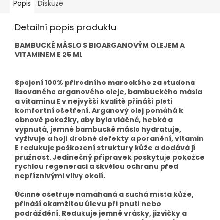
Popis
Diskuze
Detailní popis produktu
BAMBUCKÉ MÁSLO S BIOARGANOVÝM OLEJEM A
VITAMINEM E 25 ML
Spojení 100% přírodního marockého za studena
lisovaného arganového oleje, bambuckého másla
a vitaminu E v nejvyšší kvalitě přináší pleti
komfortní ošetření. Arganový olej pomáhá k
obnově pokožky, aby byla vláčná, hebká a
vypnutá, jemné bambucké máslo hydratuje,
vyživuje a hojí drobné defekty a poranění, vitamin
E redukuje poškození struktury kůže a dodává jí
pružnost. Jedinečný přípravek poskytuje pokožce
rychlou regeneraci a skvělou ochranu před
nepříznivými vlivy okolí.
Účinně ošetřuje namáhaná a suchá místa kůže,
přináší okamžitou úlevu při pnutí nebo
podráždění. Redukuje jemné vrásky, jizvičky a