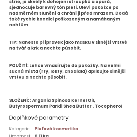
strie, je skvělý k dohojení stroupků a oparů,
sjednocuje barevný tón pleti. Uleví pokožce po
nadměrném slunění a chrání ji před mrazem. Dodá
také rychle kondici poškozeným a namáhaným
nehtům.
TIP: Naneste přípravek jako masku v silnější vrstvě
na tvář a krk a nechte působit.
POUŽITÍ: Lehce vmasírujte do pokožky. Na velmi
suchá místa (rty, lokty, chodidla) aplikujte silnější
vrstvu a nechte působit.
SLOŽENÍ: : Argania Spinosa Kernel Oil,
Butyrospermum Parkii Shea Butter , Tocopherol
Doplňkové parametry
Kategorie
:
Pleťová kosmetika
Hmotnost
:
0.11 kg