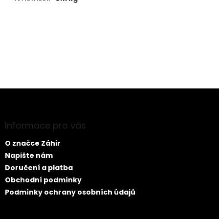
Buďte první, kdo napíše příspěvek k této položce.
PŘIDAT KOMENTÁŘ
Z
á
p
a
Informace pro vás
t
O značce Záhir
í
Napište nám
Doručení a platba
Obchodní podmínky
Podmínky ochrany osobních údajů