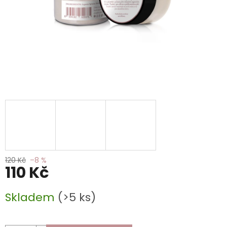
120 Kč
–8 %
110 Kč
Měrná
Skladem
(>5 ks)
cena: