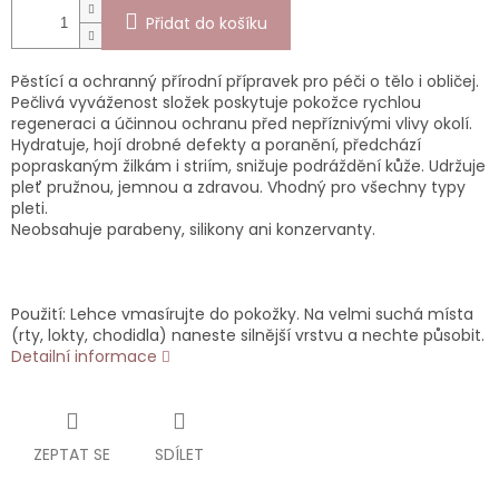
Přidat do košíku
Pěstící a ochranný přírodní přípravek pro péči o tělo i obličej.
Pečlivá vyváženost složek poskytuje pokožce rychlou
regeneraci a účinnou ochranu před nepříznivými vlivy okolí.
Hydratuje, hojí drobné defekty a poranění, předchází
popraskaným žilkám i striím, snižuje podráždění kůže. Udržuje
pleť pružnou, jemnou a zdravou. Vhodný pro všechny typy
pleti.
Neobsahuje parabeny, silikony ani konzervanty.
Použití: Lehce vmasírujte do pokožky. Na velmi suchá místa
(rty, lokty, chodidla) naneste silnější vrstvu a nechte působit.
Detailní informace
ZEPTAT SE
SDÍLET