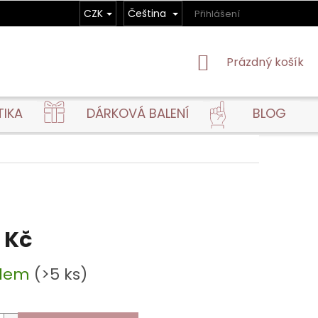
CZK
Čeština
Přihlášení
NÁKUPNÍ
Prázdný košík
KOŠÍK
TIKA
DÁRKOVÁ BALENÍ
BLOG
 Kč
adem
(>5 ks)