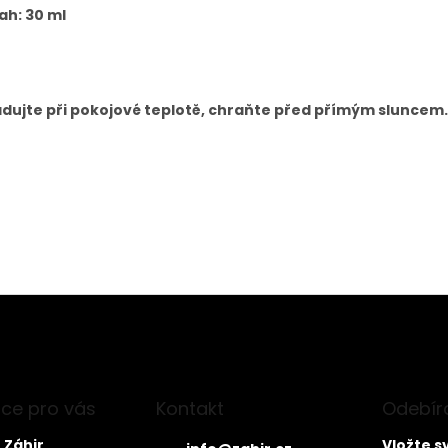
ah: 30 ml
adujte při pokojové teplotě, chraňte před přímým sluncem.
první, kdo napíše příspěvek k této položce.
AT KOMENTÁŘ
ce pro vás
Kontakt
Odebíra
 Záhir
Vložte s