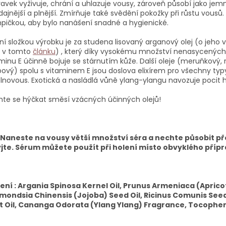
ravek vyživuje, chrání a uhlazuje vousy, zároveň působí jako jemn
ajnější a plnější. Zmírňuje také svědění pokožky při růstu vousů. Z
ičkou, aby bylo nanášení snadné a hygienické.
ní složkou výrobku je za studena lisovaný arganový olej (o jeho
e v tomto
článku
) , který díky vysokému množství nenasycených
minu E účinně bojuje se stárnutím kůže. Další oleje (meruňkový, ri
bový) spolu s vitaminem E jsou doslova elixírem pro všechny typ
lnovous. Exotická a nasládlá vůně ylang-ylangu navozuje pocit h
te se hýčkat směsí vzácných účinných olejů!
: Naneste na vousy větší množství séra a nechte působit př
jte. Sérum můžete použít při holení místo obvyklého přípr
žení : Argania Spinosa Kernel Oil, Prunus Armeniaca (Apricot
mondsia Chinensis (Jojoba) Seed Oil, Ricinus Comunis Seed
it Oil, Cananga Odorata (Ylang Ylang) Fragrance, Tocopher