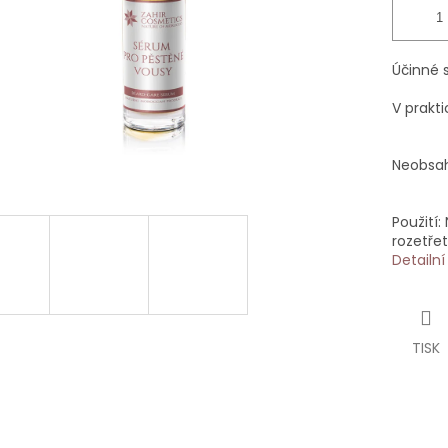
Účinné 
V prakt
Neobsah
Použití
rozetře
Detailn
TISK