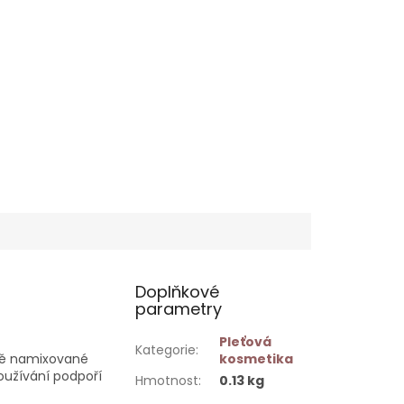
Doplňkové
parametry
Pleťová
Kategorie
:
vě namixované
kosmetika
oužívání podpoří
Hmotnost
:
0.13 kg