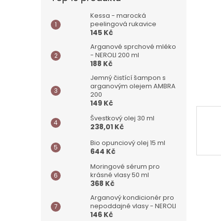
a
n
Kessa - marocká
peelingová rukavice
e
145 Kč
l
Arganové sprchové mléko
- NEROLI 200 ml
188 Kč
Jemný čistící šampon s
arganovým olejem AMBRA
200
149 Kč
Švestkový olej 30 ml
238,01 Kč
Bio opunciový olej 15 ml
644 Kč
Moringové sérum pro
krásné vlasy 50 ml
368 Kč
Arganový kondicionér pro
nepoddajné vlasy - NEROLI
146 Kč