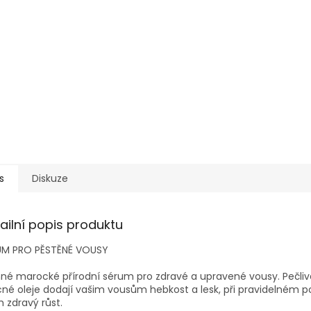
s
Diskuze
ailní popis produktu
UM PRO PĚSTĚNÉ VOUSY
né marocké přírodní sérum pro zdravé a upravené vousy. Pečli
né oleje dodají vašim vousům hebkost a lesk, při pravidelném p
ch zdravý růst.