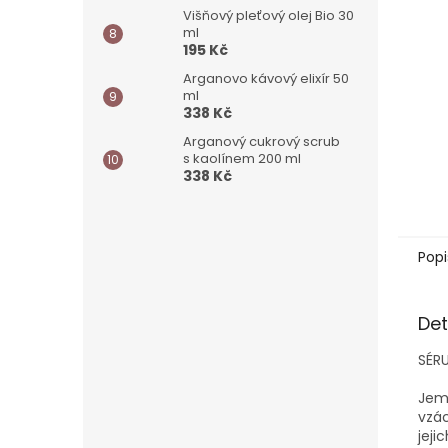
Višňový pleťový olej Bio 30
ml
195 Kč
Arganovo kávový elixír 50
ml
338 Kč
Arganový cukrový scrub
s kaolínem 200 ml
338 Kč
Popi
Det
SÉR
Jem
vzác
jeji