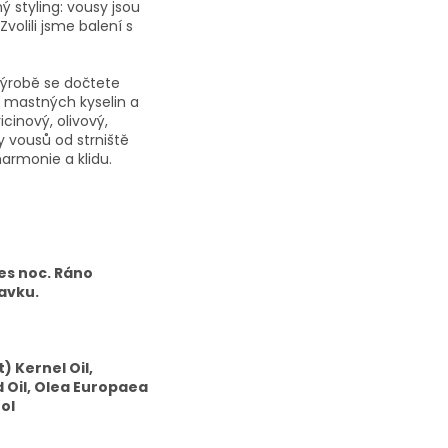
ý styling: vousy jsou
volili jsme balení s
 výrobě se dočtete
 mastných kyselin a
cinový, olivový,
y vousů od strniště
armonie a klidu.
es noc. Ráno
avku.
) Kernel Oil,
 Oil, Olea Europaea
ol