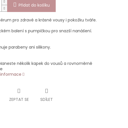
Přidat do košíku
sérum pro zdravé a krásné vousy i pokožku tváře.
ickém balení s pumpičkou pro snazší nanášení.
uje parabeny ani silikony.
: Naneste několik kapek do vousů a rovnoměrně
te
í informace
ZEPTAT SE
SDÍLET