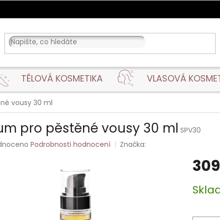
TĚLOVÁ KOSMETIKA
VLASOVÁ KOSME
né vousy 30 ml
um pro pěstěné vousy 30 ml
SPV30
rné
dnoceno
Podrobnosti hodnocení
Značka:
ení
309
tu
Měrná
Skl
cena:
ek.