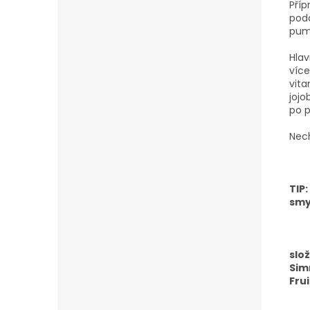
Příp
podd
pump
Hlav
víc
vita
jojo
po p
Nech
TIP
smy
slo
Sim
Fru