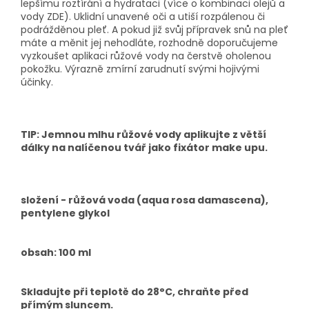
lepšímu roztírání a hydrataci (více o kombinaci olejů a
vody ZDE). Uklidní unavené oči a utiší rozpálenou či
podrážděnou pleť. A pokud již svůj přípravek snů na pleť
máte a měnit jej nehodláte, rozhodně doporučujeme
vyzkoušet aplikaci růžové vody na čerstvě oholenou
pokožku. Výrazně zmírní zarudnutí svými hojivými
účinky.
TIP
: Jemnou mlhu růžové vody aplikujte z větší
dálky na nalíčenou tvář jako fixátor make upu.
složení - růžová voda (aqua rosa damascena),
pentylene glykol
obsah: 100 ml
Skladujte při teplotě do 28°C, chraňte před
přímým sluncem.