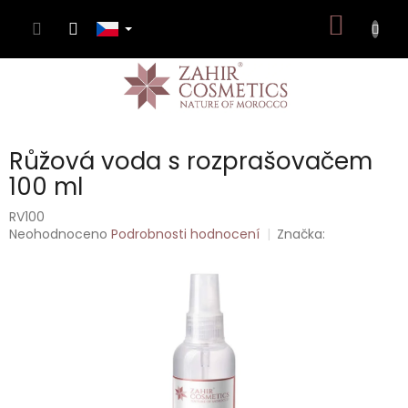
Přejít
NÁKUP
na
obsah
KOŠÍK
Růžová voda s rozprašovačem
100 ml
RV100
Průměrné
Neohodnoceno
Podrobnosti hodnocení
Značka:
hodnocení
produktu
je
0,0
z
5
hvězdiček.