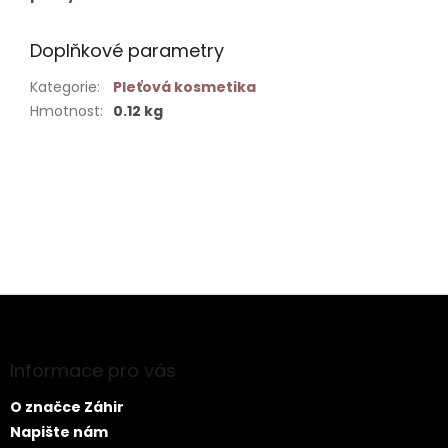
Doplňkové parametry
Kategorie
:
Pleťová kosmetika
Hmotnost
:
0.12 kg
Buďte první, kdo napíše příspěvek k této položce.
PŘIDAT KOMENTÁŘ
Z
á
p
a
Informace pro vás
t
O značce Záhir
í
Napište nám