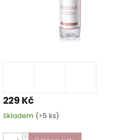
229 Kč
Měrná
Skladem
(>5 ks)
cena: