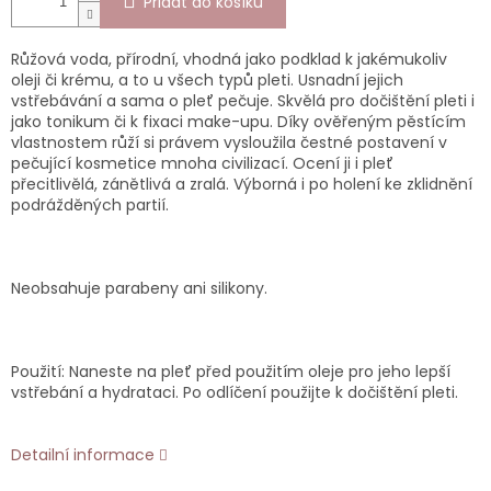
Přidat do košíku
Růžová voda, přírodní, vhodná jako podklad k jakémukoliv
oleji či krému, a to u všech typů pleti. Usnadní jejich
vstřebávání a sama o pleť pečuje. Skvělá pro dočištění pleti i
jako tonikum či k fixaci make-upu. Díky ověřeným pěstícím
vlastnostem růží si právem vysloužila čestné postavení v
pečující kosmetice mnoha civilizací. Ocení ji i pleť
přecitlivělá, zánětlivá a zralá. Výborná i po holení ke zklidnění
podrážděných partií.
Neobsahuje parabeny ani silikony.
Použití: Naneste na pleť před použitím oleje pro jeho lepší
vstřebání a hydrataci. Po odlíčení použijte k dočištění pleti.
Detailní informace