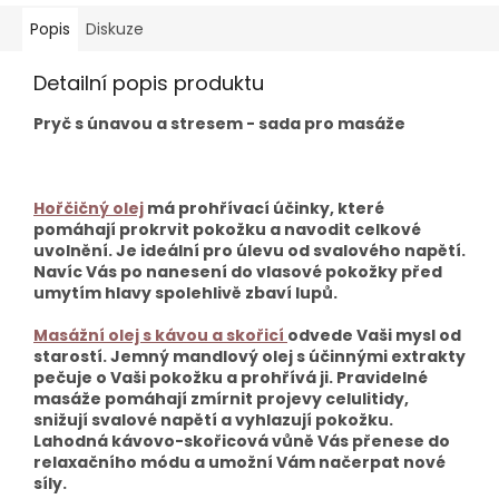
Popis
Diskuze
Detailní popis produktu
Pryč s únavou a stresem - sada pro masáže
Hořčičný olej
má prohřívací účinky, které
pomáhají prokrvit pokožku a navodit celkové
uvolnění. Je ideální pro úlevu od svalového napětí.
Navíc Vás po nanesení do vlasové pokožky před
umytím hlavy spolehlivě zbaví lupů.
Masážní olej s kávou a skořicí
odvede Vaši mysl od
starostí. Jemný mandlový olej s účinnými extrakty
pečuje o Vaši pokožku a prohřívá ji. Pravidelné
masáže pomáhají zmírnit projevy celulitidy,
snižují svalové napětí a vyhlazují pokožku.
Lahodná kávovo-skořicová vůně Vás přenese do
relaxačního módu a umožní Vám načerpat nové
síly.