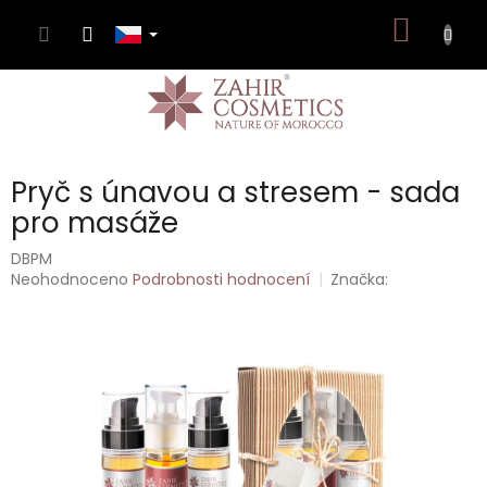
Přejít
NÁKUP
na
obsah
KOŠÍK
Pryč s únavou a stresem - sada
pro masáže
DBPM
Průměrné
Neohodnoceno
Podrobnosti hodnocení
Značka:
hodnocení
produktu
je
0,0
z
5
hvězdiček.