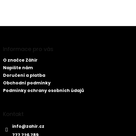
PŘIDAT KOMENTÁŘ
Z
á
p
a
Informace pro vás
t
O značce Záhir
í
Napište nám
Doručení a platba
Obchodní podmínky
Podmínky ochrany osobních údajů
Kontakt
info
@
zahir.cz
777 726 789