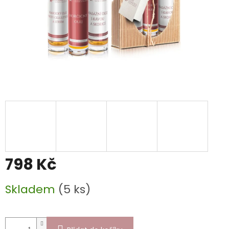
798 Kč
Měrná
Skladem
(5 ks)
cena: