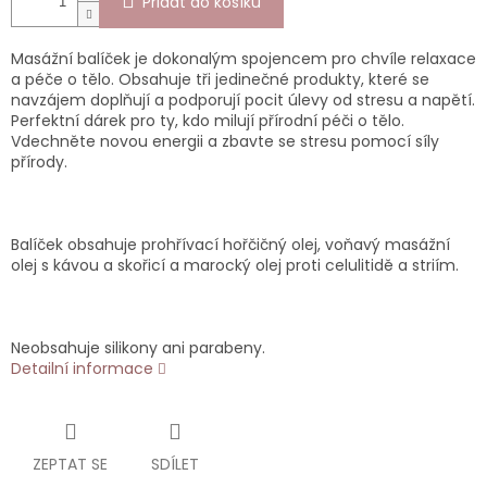
Přidat do košíku
Masážní balíček je dokonalým spojencem pro chvíle relaxace
a péče o tělo. Obsahuje tři jedinečné produkty, které se
navzájem doplňují a podporují pocit úlevy od stresu a napětí.
Perfektní dárek pro ty, kdo milují přírodní péči o tělo.
Vdechněte novou energii a zbavte se stresu pomocí síly
přírody.
Balíček obsahuje prohřívací hořčičný olej, voňavý masážní
olej s kávou a skořicí a marocký olej proti celulitidě a striím.
Neobsahuje silikony ani parabeny.
Detailní informace
ZEPTAT SE
SDÍLET