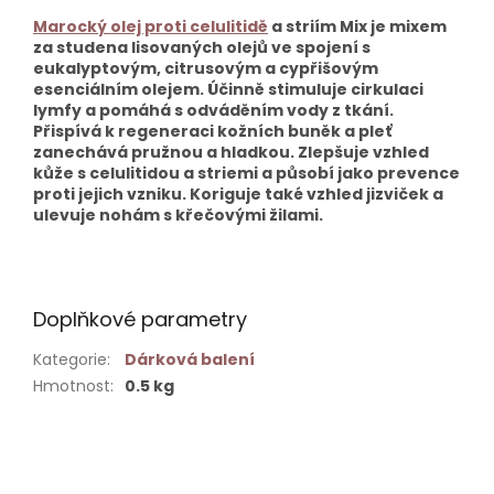
Marocký olej proti celulitidě
a striím Mix je mixem
za studena lisovaných olejů ve spojení s
eukalyptovým, citrusovým a cypřišovým
esenciálním olejem. Účinně stimuluje cirkulaci
lymfy a pomáhá s odváděním vody z tkání.
Přispívá k regeneraci kožních buněk a pleť
zanechává pružnou a hladkou. Zlepšuje vzhled
kůže s celulitidou a striemi a působí jako prevence
proti jejich vzniku. Koriguje také vzhled jizviček a
ulevuje nohám s křečovými žilami.
Doplňkové parametry
Kategorie
:
Dárková balení
Hmotnost
:
0.5 kg
Buďte první, kdo napíše příspěvek k této položce.