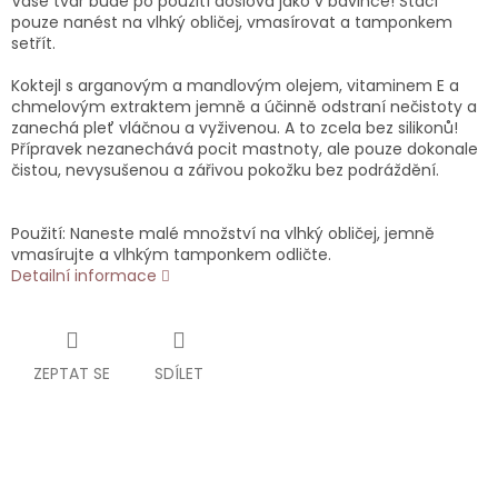
Vaše tvář bude po použití doslova jako v bavlnce! Stačí
pouze nanést na vlhký obličej, vmasírovat a tamponkem
setřít.
Koktejl s arganovým a mandlovým olejem, vitaminem E a
chmelovým extraktem jemně a účinně odstraní nečistoty a
zanechá pleť vláčnou a vyživenou. A to zcela bez silikonů!
Přípravek nezanechává pocit mastnoty, ale pouze dokonale
čistou, nevysušenou a zářivou pokožku bez podráždění.
Použití: Naneste malé množství na vlhký obličej, jemně
vmasírujte a vlhkým tamponkem odličte.
Detailní informace
ZEPTAT SE
SDÍLET