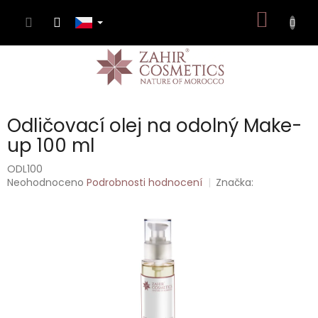
Přejít
NÁKUP
na
obsah
KOŠÍK
Odličovací olej na odolný Make-
up 100 ml
ODL100
Průměrné
Neohodnoceno
Podrobnosti hodnocení
Značka:
hodnocení
produktu
je
0,0
z
5
hvězdiček.