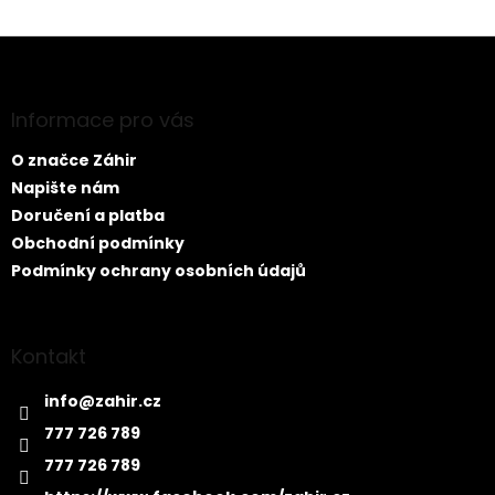
Z
á
p
a
Informace pro vás
t
O značce Záhir
í
Napište nám
Doručení a platba
Obchodní podmínky
Podmínky ochrany osobních údajů
Kontakt
info
@
zahir.cz
777 726 789
777 726 789