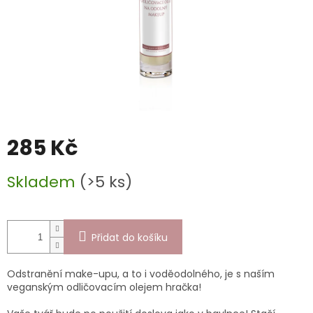
285 Kč
Měrná
Skladem
(>5 ks)
cena:
Přidat do košíku
Odstranění make-upu, a to i voděodolného, je s naším
veganským odličovacím olejem hračka!