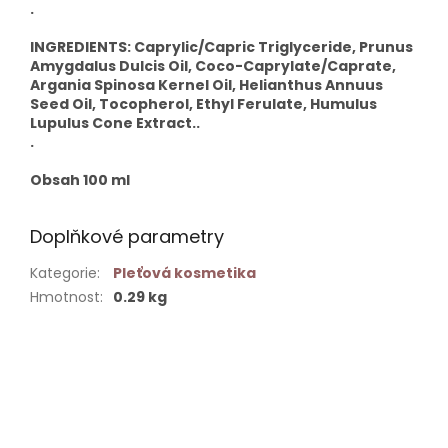
.
INGREDIENTS: Caprylic/Capric Triglyceride, Prunus
Amygdalus Dulcis Oil, Coco-Caprylate/Caprate,
Argania Spinosa Kernel Oil, Helianthus Annuus
Seed Oil, Tocopherol, Ethyl Ferulate, Humulus
Lupulus Cone Extract..
.
Obsah 100 ml
Doplňkové parametry
Kategorie
:
Pleťová kosmetika
Hmotnost
:
0.29 kg
Buďte první, kdo napíše příspěvek k této položce.
PŘIDAT KOMENTÁŘ