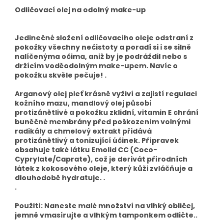
Odličovací olej na odolný make-up
Jedinečné složení odličovacího oleje odstraní z
pokožky všechny nečistoty a poradí si i se silně
nalíčenýma očima, aniž by je podráždil nebo s
držícím voděodolným make-upem. Navíc o
pokožku skvěle pečuje! .
Arganový olej pleť krásně vyživí a zajistí regulaci
kožního mazu, mandlový olej působí
protizánětlivé a pokožku zklidní, vitamin E chrání
buněčné membrány před poškozením volnými
radikály a chmelový extrakt přidává
protizánětlivý a tonizující účinek. Přípravek
obsahuje také látku Emolid CC (Coco-
Cyprylate/Caprate), což je derivát přírodních
látek z kokosového oleje, který kůži zvláčňuje a
dlouhodobě hydratuje. .
.
Použití: Naneste malé množství na vlhký obličej,
jemně vmasírujte a vlhkým tamponkem odličte..