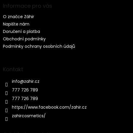
a
Informace pro vás
t
O značce Záhir
í
Napište nám
Doručení a platba
Obchodní podmínky
Podmínky ochrany osobních údajů
Kontakt
info
@
zahir.cz
777 726 789
777 726 789
https://www.facebook.com/zahir.cz
zahircosmetics/