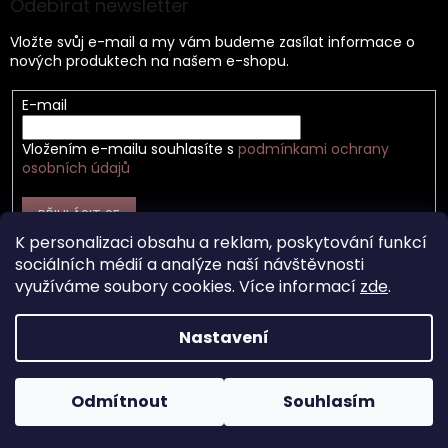
Odebírat newsletter
Vložte svůj e-mail a my vám budeme zasílat informace o
nových produktech na našem e-shopu.
E-mail
Vložením e-mailu souhlasíte s
podmínkami ochrany
osobních údajů
PŘIHLÁSIT SE
K personalizaci obsahu a reklam, poskytování funkcí
sociálních médií a analýze naší návštěvnosti
využíváme soubory cookies. Více informací
zde
.
Vytvořil Shoptet
Nastavení
Copyright 2026
Záhir cosmetics s.r.o.
. Všechna práva
Odmítnout
Souhlasím
vyhrazena.
Upravit nastavení cookies