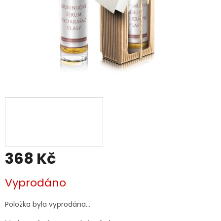
368 Kč
Měrná
Vyprodáno
cena:
Položka byla vyprodána…