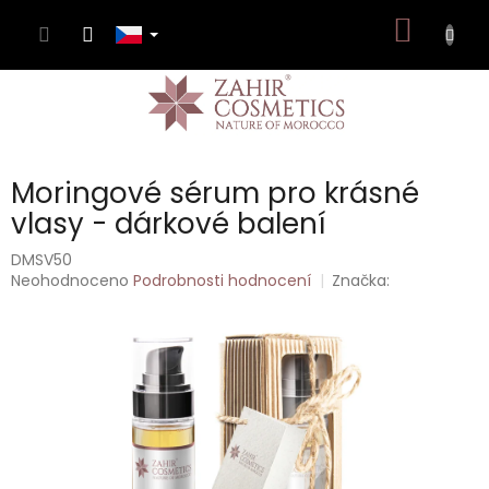
Přejít
NÁKUP
na
obsah
KOŠÍK
Moringové sérum pro krásné
vlasy - dárkové balení
DMSV50
Průměrné
Neohodnoceno
Podrobnosti hodnocení
Značka:
hodnocení
produktu
je
0,0
z
5
hvězdiček.