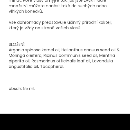
minut. Poté vlasy umyjte tak, jak jste zvyklí. Malé
množství můžete nanést také do suchých nebo
vlhkých konečků.
Vše dohromady představuje účinný přírodní koktejl,
který je vždy na straně vašich vlasů.
SLOŽENÍ:
Argania spinosa kernel oil, Helianthus annuus seed oil &
Moringa oleifera, Ricinus communis seed oil, Mentha
piperita oil, Rosmarinus officinalis leaf oil, Lavandula
angustifolia oil, Tocopherol.
obsah: 55 ml.
Z
á
p