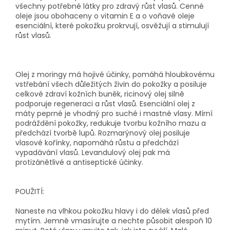
všechny potřebné látky pro zdravý růst vlasů. Cenné
oleje jsou obohaceny o vitamin E a o voňavé oleje
esenciální, které pokožku prokrvují, osvěžují a stimulují
růst vlasů.
Olej z moringy má hojivé účinky, pomáhá hloubkovému
vstřebání všech důležitých živin do pokožky a posiluje
celkové zdraví kožních buněk, ricinový olej silně
podporuje regeneraci a růst vlasů. Esenciální olej z
máty peprné je vhodný pro suché i mastné vlasy. Mírní
podráždění pokožky, redukuje tvorbu kožního mazu a
předchází tvorbě lupů. Rozmarýnový olej posiluje
vlasové kořínky, napomáhá růstu a předchází
vypadávání vlasů. Levandulový olej pak má
protizánětlivé a antiseptické účinky.
POUŽITÍ:
Naneste na vlhkou pokožku hlavy i do délek vlasů před
mytím. Jemně vmasírujte a nechte působit alespoň 10