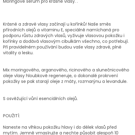
Moringové sérum pro krásné vlasy. .
Krásné a zdravé vlasy začínají u kořínků! Naše směs
přírodních olejů a vitaminu E, speciálně namíchaná pro
podporu růstu zdravých vlasů, vyživuje vlasovou pokožku i
kořínky a dodává vlasovým cibulkám všechno, co potřebují.
Při pravidelném používání budou vaše vlasy zdravé, plné
vitality a lesku.
Mix moringového, arganového, ricinového a slunečnicového
oleje vlasy hloubkově regeneruje, o dokonalé prokrvení
pokožky se pak starají oleje z máty, rozmarýnu a levandule.
S osvěžující vůní esenciálních olejů.
POUŽITÍ:
Naneste na vlhkou pokožku hlavy i do délek vlasů před
mytím. Jemně vmasírujte a nechte působit alespoň 10