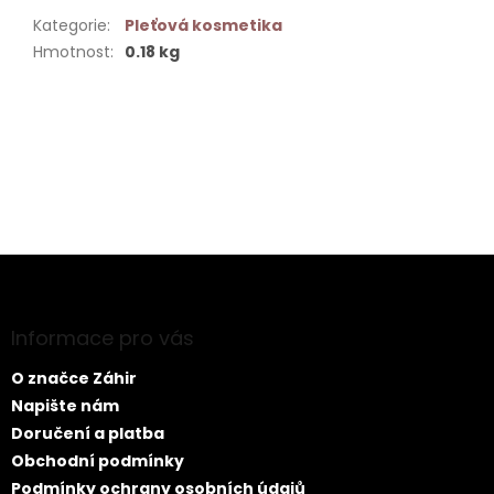
Kategorie
:
Pleťová kosmetika
Hmotnost
:
0.18 kg
Buďte první, kdo napíše příspěvek k této položce.
PŘIDAT KOMENTÁŘ
Z
á
p
a
Informace pro vás
t
O značce Záhir
í
Napište nám
Doručení a platba
Obchodní podmínky
Podmínky ochrany osobních údajů