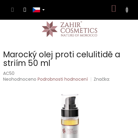
Přejít
NÁKUP
na
obsah
KOŠÍK
Marocký olej proti celulitidě a
striím 50 ml
AC50
Průměrné
Neohodnoceno
Podrobnosti hodnocení
Značka:
hodnocení
produktu
je
0,0
z
5
hvězdiček.