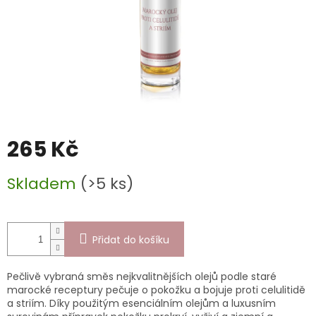
265 Kč
Měrná
Skladem
(>5 ks)
cena:
Přidat do košíku
Pečlivě vybraná směs nejkvalitnějších olejů podle staré
marocké receptury pečuje o pokožku a bojuje proti celulitidě
a striím. Díky použitým esenciálním olejům a luxusním