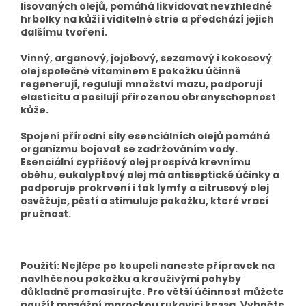
lisovaných olejů, pomáhá likvidovat nevzhledné
hrbolky na kůži i viditelné strie a předchází jejich
dalšímu tvoření.
Vinný, arganový, jojobový, sezamový i kokosový
olej společně vitaminem E pokožku účinně
regenerují, regulují množství mazu, podporují
elasticitu a posilují přirozenou obranyschopnost
kůže.
Spojení přírodní síly esenciálních olejů pomáhá
organizmu bojovat se zadržováním vody.
Esenciální cypřišový olej prospívá krevnímu
oběhu, eukalyptový olej má antiseptické účinky a
podporuje prokrvení i tok lymfy a citrusový olej
osvěžuje, pěstí a stimuluje pokožku, které vrací
pružnost.
Použití: Nejlépe po koupeli naneste přípravek na
navlhčenou pokožku a krouživými pohyby
důkladně promasírujte. Pro větší účinnost můžete
použít masážní marockou rukavici kessa. Vyhněte