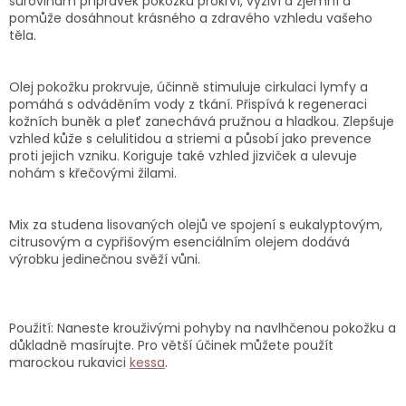
surovinám přípravek pokožku prokrví, vyživí a zjemní a
pomůže dosáhnout krásného a zdravého vzhledu vašeho
těla.
Olej pokožku prokrvuje, účinně stimuluje cirkulaci lymfy a
pomáhá s odváděním vody z tkání. Přispívá k regeneraci
kožních buněk a pleť zanechává pružnou a hladkou. Zlepšuje
vzhled kůže s celulitidou a striemi a působí jako prevence
proti jejich vzniku. Koriguje také vzhled jizviček a ulevuje
nohám s křečovými žilami.
Mix za studena lisovaných olejů ve spojení s eukalyptovým,
citrusovým a cypřišovým esenciálním olejem dodává
výrobku jedinečnou svěží vůni.
Použití: Naneste krouživými pohyby na navlhčenou pokožku a
důkladně masírujte. Pro větší účinek můžete použít
marockou rukavici
kessa
.