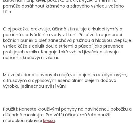
surovinám přípravek pokožku prokrví, vyživí a zjemní a
pomůže dosáhnout krásného a zdravého vzhledu vašeho
těla.
Olej pokožku prokrvuje, účinně stimuluje cirkulaci lymfy a
pomáhá s odváděním vody z tkání. Přispívá k regeneraci
kožních buněk a pleť zanechává pružnou a hladkou. Zlepšuje
vzhled kůže s celulitidou a striemi a působí jako prevence
proti jejich vzniku. Koriguje také vzhled jizviček a ulevuje
nohám s křečovými žilami.
Mix za studena lisovaných olejů ve spojení s eukalyptovým,
citrusovým a cypřišovým esenciálním olejem dodává
výrobku jedinečnou svěží vůni.
Použití: Naneste krouživými pohyby na navlhčenou pokožku a
důkladně masírujte. Pro větší účinek můžete použít
marockou rukavici
kessa
.