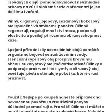
lisovaných olejů, pomáhá likvidovat nevzhledné
hrbolky na kůži i viditelné strie a předchází jejich
dalšímu tvoření.
Vinný, arganový, jojobový, sezamový i kokosový
olej společně vitaminem E pokožku účinně
regenerují, regulují množství mazu, podporují
elasticitu a posilují přirozenou obranyschopnost
kůže.
Spojení přírodní síly esenciálních olejů pomáhá
organizmu bojovat se zadržováním vody.
Esenciální cypřišový olej prospívá krevnímu
oběhu, eukalyptový olej má antiseptické účinky a
podporuje prokrvení i tok lymfy a citrusový olej
osvěžuje, pěstí a stimuluje pokožku, které vrací
pružnost.
Použití: Nejlépe po koupeli naneste přípravek na
navlhčenou pokožku a krouživými pohyby
důkladně promasírujte. Pro větší účinnost můžete
použít masážní marockou rukavici kessa. Vyhněte