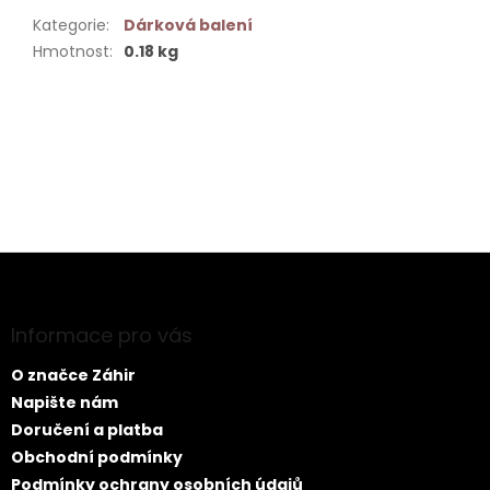
Kategorie
:
Dárková balení
Hmotnost
:
0.18 kg
Buďte první, kdo napíše příspěvek k této položce.
PŘIDAT KOMENTÁŘ
Z
á
p
a
Informace pro vás
t
O značce Záhir
í
Napište nám
Doručení a platba
Obchodní podmínky
Podmínky ochrany osobních údajů