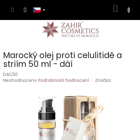
Přejít
NÁKUP
na
obsah
KOŠÍK
Marocký olej proti celulitidě a
striím 50 ml - dáí
DAC50
Průměrné
Neohodnoceno
Podrobnosti hodnocení
Značka:
hodnocení
produktu
je
0,0
z
5
hvězdiček.