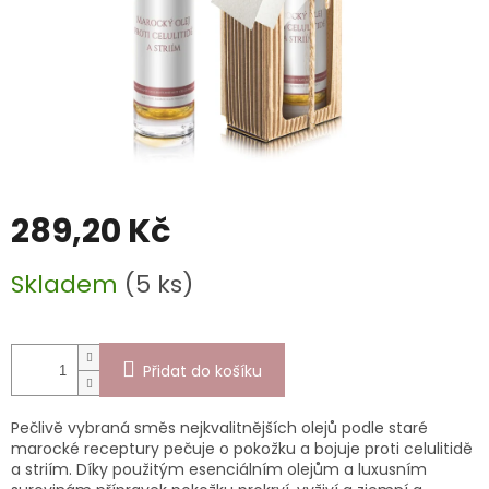
289,20 Kč
Měrná
Skladem
(5 ks)
cena:
Přidat do košíku
Pečlivě vybraná směs nejkvalitnějších olejů podle staré
marocké receptury pečuje o pokožku a bojuje proti celulitidě
a striím. Díky použitým esenciálním olejům a luxusním