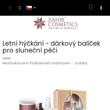
Přejít
NÁKUP
na
obsah
KOŠÍK
Letní hýčkání - dárkový balíček
pro sluneční péči
DBSP
Průměrné
Neohodnoceno
Podrobnosti hodnocení
Značka:
hodnocení
produktu
je
0,0
z
5
hvězdiček.