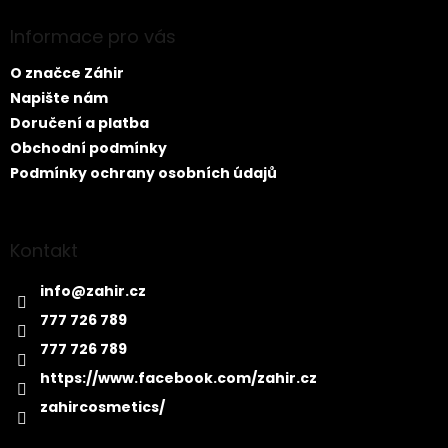
p
a
Informace pro vás
t
O značce Záhir
í
Napište nám
Doručení a platba
Obchodní podmínky
Podmínky ochrany osobních údajů
Kontakt
info
@
zahir.cz
777 726 789
777 726 789
https://www.facebook.com/zahir.cz
zahircosmetics/