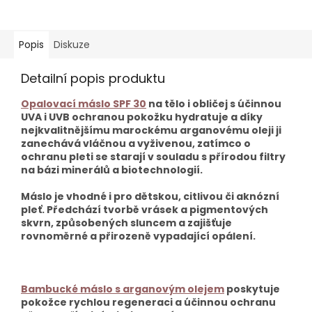
Popis
Diskuze
Detailní popis produktu
Opalovací máslo SPF 30
na tělo i obličej s účinnou
UVA i UVB ochranou pokožku hydratuje a díky
nejkvalitnějšímu marockému arganovému oleji ji
zanechává vláčnou a vyživenou, zatímco o
ochranu pleti se starají v souladu s přírodou filtry
na bázi minerálů a biotechnologií.
Máslo je vhodné i pro dětskou, citlivou či aknózní
pleť. Předchází tvorbě vrásek a pigmentových
skvrn, způsobených sluncem a zajišťuje
rovnoměrné a přirozeně vypadající opálení.
Bambucké máslo s arganovým olejem
poskytuje
pokožce rychlou regeneraci a účinnou ochranu