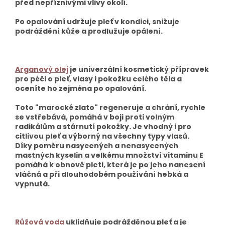
před nepříznivými vlivy okolí.
Po opalování udržuje pleť v kondici, snižuje
podráždění kůže a prodlužuje opálení.
Arganový olej
je univerzální kosmetický přípravek
pro péči o pleť, vlasy i pokožku celého těla a
oceníte ho zejména po opalování.
Toto "marocké zlato" regeneruje a chrání, rychle
se vstřebává, pomáhá v boji proti volným
radikálům a stárnutí pokožky. Je vhodný i pro
citlivou pleť a výborný na všechny typy vlasů.
Díky poměru nasycených a nenasycených
mastných kyselin a velkému množství vitaminu E
pomáhá k obnově pleti, která je po jeho nanesení
vláčná a při dlouhodobém používání hebká a
vypnutá.
Růžová voda
uklidňuje podrážděnou pleť a je