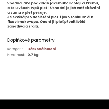
vhodná jako podklad k jakémukoliv oleji či krému,
a to u všech typů pleti. Usnadní jejich vstřebávání
a sama o pleť pečuje.
Je skvělá pro dočištění pleti i jako tonikum či k
fixaci make-upu. Ocení ji i pleť přecitlivělá,
zánětlivá a zralá.
Doplňkové parametry
Kategorie
:
Dárková balení
Hmotnost
:
0.7 kg
Buďte první, kdo napíše příspěvek k této položce.
PŘIDAT KOMENTÁŘ
Z
á