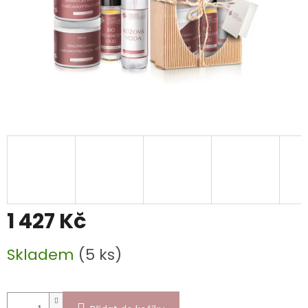
1 427 Kč
Měrná
Skladem
(5 ks)
cena: