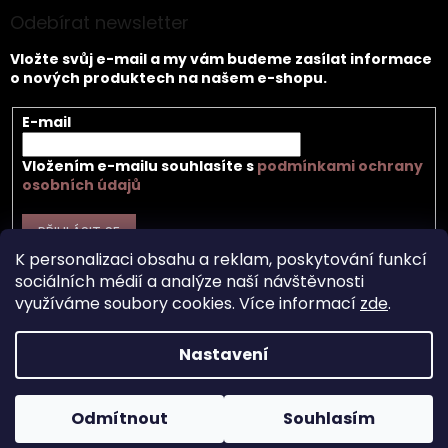
Odebírat newsletter
Vložte svůj e-mail a my vám budeme zasílat informace
o nových produktech na našem e-shopu.
E-mail
Vložením e-mailu souhlasíte s
podmínkami ochrany
osobních údajů
PŘIHLÁSIT SE
K personalizaci obsahu a reklam, poskytování funkcí
sociálních médií a analýze naší návštěvnosti
využíváme soubory cookies. Více informací
zde
.
Vytvořil Shoptet
Nastavení
Copyright 2026
Záhir cosmetics s.r.o.
. Všechna práva
Odmítnout
Souhlasím
vyhrazena.
Upravit nastavení cookies