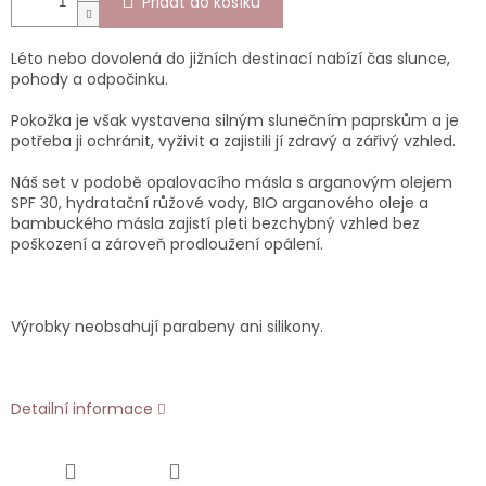
Přidat do košíku
Léto nebo dovolená do jižních destinací nabízí čas slunce,
pohody a odpočinku.
Pokožka je však vystavena silným slunečním paprskům a je
potřeba ji ochránit, vyživit a zajistili jí zdravý a zářivý vzhled.
Náš set v podobě opalovacího másla s arganovým olejem
SPF 30, hydratační růžové vody, BIO arganového oleje a
bambuckého másla zajistí pleti bezchybný vzhled bez
poškození a zároveň prodloužení opálení.
Výrobky neobsahují parabeny ani silikony.
Detailní informace