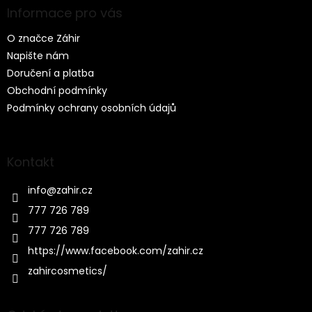
a
Informace pro vás
t
O značce Záhir
í
Napište nám
Doručení a platba
Obchodní podmínky
Podmínky ochrany osobních údajů
Kontakt
info
@
zahir.cz
777 726 789
777 726 789
https://www.facebook.com/zahir.cz
zahircosmetics/