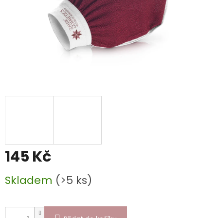
145 Kč
Měrná
Skladem
(>5 ks)
cena: