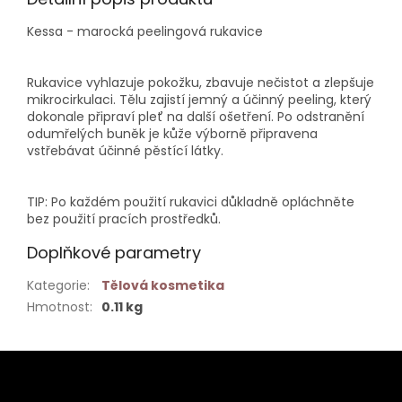
Kessa - marocká peelingová rukavice
Rukavice vyhlazuje pokožku, zbavuje nečistot a zlepšuje
mikrocirkulaci. Tělu zajistí jemný a účinný peeling, který
dokonale připraví pleť na další ošetření. Po odstranění
odumřelých buněk je kůže výborně připravena
vstřebávat účinné pěstící látky.
TIP: Po každém použití rukavici důkladně opláchněte
bez použití pracích prostředků.
Doplňkové parametry
Kategorie
:
Tělová kosmetika
Hmotnost
:
0.11 kg
Z
á
p