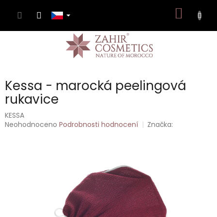
Přejít
NÁKUP
na
obsah
KOŠÍK
Kessa - marocká peelingová
rukavice
KESSA
Průměrné
Neohodnoceno
Podrobnosti hodnocení
Značka:
hodnocení
produktu
je
0,0
z
5
hvězdiček.