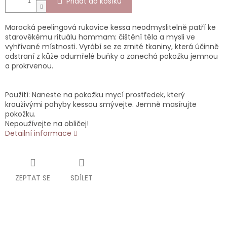
Přidat do košíku
Marocká peelingová rukavice kessa neodmyslitelně patří ke
starověkému rituálu hammam: čištění těla a mysli ve
vyhřívané místnosti. Vyrábí se ze zrnité tkaniny, která účinně
odstraní z kůže odumřelé buňky a zanechá pokožku jemnou
a prokrvenou.
Použití: Naneste na pokožku mycí prostředek, který
krouživými pohyby kessou smývejte. Jemně masírujte
pokožku.
Nepoužívejte na obličej!
Detailní informace
ZEPTAT SE
SDÍLET