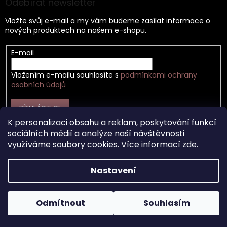
Odebírat newsletter
Vložte svůj e-mail a my vám budeme zasílat informace o
nových produktech na našem e-shopu.
E-mail
Vložením e-mailu souhlasíte s
podmínkami ochrany
osobních údajů
PŘIHLÁSIT SE
K personalizaci obsahu a reklam, poskytování funkcí
sociálních médií a analýze naší návštěvnosti
využíváme soubory cookies. Více informací
zde
.
Vytvořil Shoptet
Nastavení
Copyright 2026
Záhir cosmetics s.r.o.
. Všechna práva
Odmítnout
Souhlasím
vyhrazena.
Upravit nastavení cookies