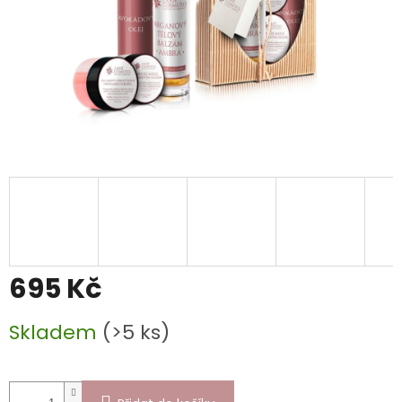
695 Kč
Měrná
Skladem
(>5 ks)
cena: