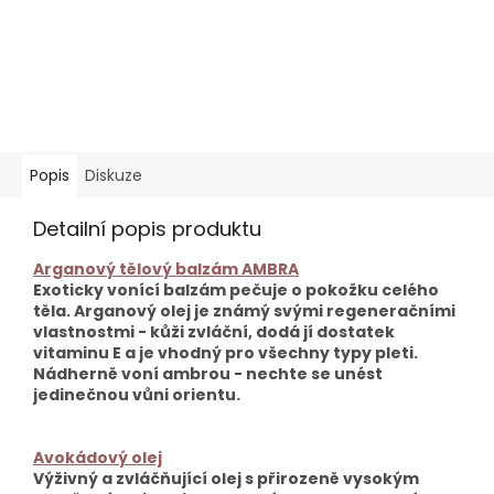
Popis
Diskuze
Detailní popis produktu
Arganový tělový balzám AMBRA
Exoticky vonící balzám pečuje o pokožku celého
těla. Arganový olej je známý svými regeneračními
vlastnostmi - kůži zvláční, dodá jí dostatek
vitaminu E a je vhodný pro všechny typy pleti.
Nádherně voní ambrou - nechte se unést
jedinečnou vůni orientu.
Avokádový olej
Výživný a zvláčňující olej s přirozeně vysokým