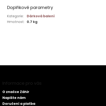
Doplňkové parametry
Kategorie
:
Dárková balení
Hmotnost
:
0.7 kg
Buďte první, kdo napíše příspěvek k této položce.
PŘIDAT KOMENTÁŘ
Z
á
p
a
Informace pro vás
t
O značce Záhir
í
Napište nám
Doručení a platba