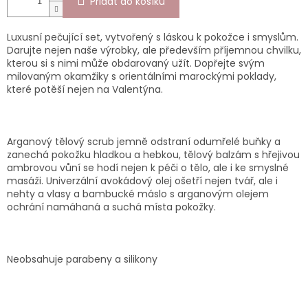
Přidat do košíku
Luxusní pečující set, vytvořený s láskou k pokožce i smyslům.
Darujte nejen naše výrobky, ale především příjemnou chvilku,
kterou si s nimi může obdarovaný užít. Dopřejte svým
milovaným okamžiky s orientálními marockými poklady,
které potěší nejen na Valentýna.
Arganový tělový scrub jemně odstraní odumřelé buňky a
zanechá pokožku hladkou a hebkou, tělový balzám s hřejivou
ambrovou vůní se hodí nejen k péči o tělo, ale i ke smyslné
masáži. Univerzální avokádový olej ošetří nejen tvář, ale i
nehty a vlasy a bambucké máslo s arganovým olejem
ochrání namáhaná a suchá místa pokožky.
Neobsahuje parabeny a silikony