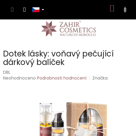
Přejít
NÁKUP
na
obsah
KOŠÍK
Dotek lásky: voňavý pečující
dárkový balíček
DBL
Průměrné
Neohodnoceno
Podrobnosti hodnocení
Značka:
hodnocení
produktu
je
0,0
z
5
hvězdiček.