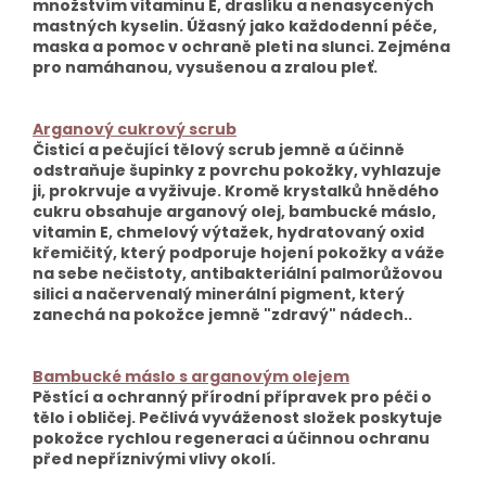
množstvím vitaminu E, draslíku a nenasycených
mastných kyselin. Úžasný jako každodenní péče,
maska a pomoc v ochraně pleti na slunci. Zejména
pro namáhanou, vysušenou a zralou pleť.
Arganový cukrový scrub
Čisticí a pečující tělový scrub jemně a účinně
odstraňuje šupinky z povrchu pokožky, vyhlazuje
ji, prokrvuje a vyživuje. Kromě krystalků hnědého
cukru obsahuje arganový olej, bambucké máslo,
vitamin E, chmelový výtažek, hydratovaný oxid
křemičitý, který podporuje hojení pokožky a váže
na sebe nečistoty, antibakteriální palmorůžovou
silici a načervenalý minerální pigment, který
zanechá na pokožce jemně "zdravý" nádech..
Bambucké máslo s arganovým olejem
Pěstící a ochranný přírodní přípravek pro péči o
tělo i obličej. Pečlivá vyváženost složek poskytuje
pokožce rychlou regeneraci a účinnou ochranu
před nepříznivými vlivy okolí.