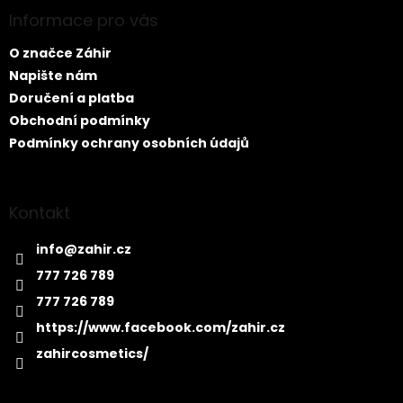
p
a
Informace pro vás
t
O značce Záhir
í
Napište nám
Doručení a platba
Obchodní podmínky
Podmínky ochrany osobních údajů
Kontakt
info
@
zahir.cz
777 726 789
777 726 789
https://www.facebook.com/zahir.cz
zahircosmetics/