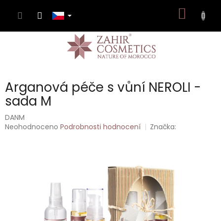
Přejít
NÁKUP
na
obsah
KOŠÍK
Arganová péče s vůní NEROLI -
sada M
DANM
Průměrné
Neohodnoceno
Podrobnosti hodnocení
Značka:
hodnocení
produktu
je
0,0
z
5
hvězdiček.