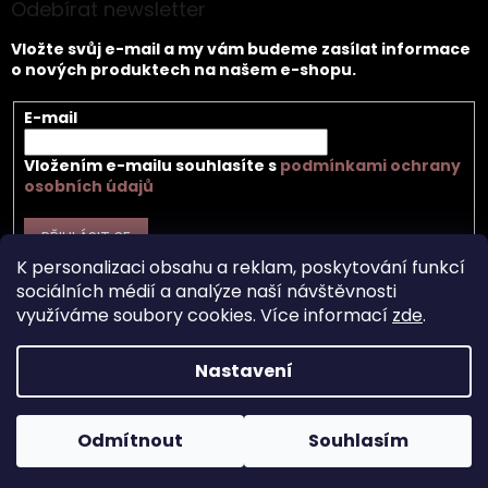
Odebírat newsletter
Vložte svůj e-mail a my vám budeme zasílat informace
o nových produktech na našem e-shopu.
E-mail
Vložením e-mailu souhlasíte s
podmínkami ochrany
osobních údajů
PŘIHLÁSIT SE
K personalizaci obsahu a reklam, poskytování funkcí
sociálních médií a analýze naší návštěvnosti
využíváme soubory cookies. Více informací
zde
.
Vytvořil Shoptet
Nastavení
Copyright 2026
Záhir cosmetics s.r.o.
. Všechna práva
Odmítnout
Souhlasím
vyhrazena.
Upravit nastavení cookies