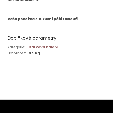
Vaše pokožka si luxusní péči zaslouží.
Doplňkové parametry
Kategorie
:
Dárková balení
Hmotnost
:
0.5 kg
Buďte první, kdo napíše příspěvek k této položce.
PŘIDAT KOMENTÁŘ
Z
á