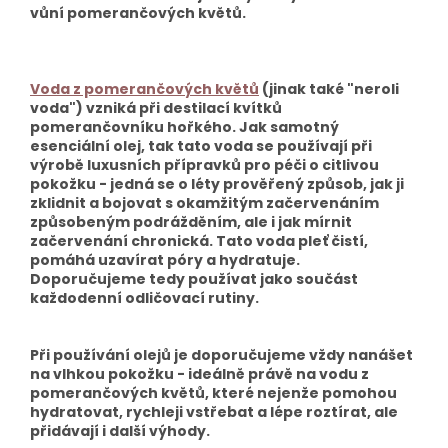
vůní pomerančových květů.
Voda z pomerančových květů
(jinak také "neroli
voda") vzniká při destilací kvítků
pomerančovníku hořkého. Jak samotný
esenciální olej, tak tato voda se používají při
výrobě luxusních přípravků pro péči o citlivou
pokožku - jedná se o léty prověřený způsob, jak ji
zklidnit a bojovat s okamžitým začervenáním
způsobeným podrážděním, ale i jak mírnit
začervenání chronická. Tato voda pleť čistí,
pomáhá uzavírat póry a hydratuje.
Doporučujeme tedy používat jako součást
každodenní odličovací rutiny.
Při používání olejů je doporučujeme vždy nanášet
na vlhkou pokožku - ideálně právě na vodu z
pomerančových květů, které nejenže pomohou
hydratovat, rychleji vstřebat a lépe roztírat, ale
přidávají i další výhody.