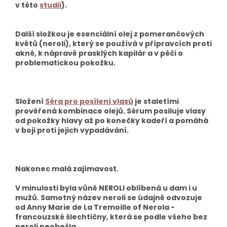
v této
studii
).
Další složkou je esenciální olej z pomerančových
květů (neroli), který se používá v přípravcích proti
akné, k nápravě prasklých kapilár a v péči o
problematickou pokožku.
Složení
Séra pro posílení vlasů
je staletími
prověřená kombinace olejů. Sérum posiluje vlasy
od pokožky hlavy až po konečky kadeří a pomáhá
v boji proti jejich vypadávání.
Nakonec malá zajímavost.
V minulosti byla vůně NEROLI oblíbená u dam i u
mužů. Samotný název neroli se údajně odvozuje
od Anny Marie de La Tremoille of Nerola -
francouzské šlechtičny, která se podle všeho bez
neroli neobešla.