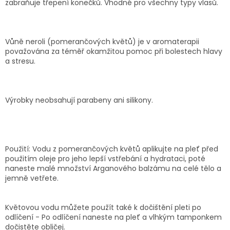
zabraňuje třepení konečků. Vhodné pro všechny typy vlasů.
Vůně neroli (pomerančových květů) je v aromaterapii
považována za téměř okamžitou pomoc při bolestech hlavy
a stresu.
Výrobky neobsahují parabeny ani silikony.
Použití: Vodu z pomerančových květů aplikujte na pleť před
použitím oleje pro jeho lepší vstřebání a hydrataci, poté
naneste malé množství Arganového balzámu na celé tělo a
jemně vetřete.
Květovou vodu můžete použít také k dočištění pleti po
odlíčení - Po odlíčení naneste na pleť a vlhkým tamponkem
dočistěte obličej.