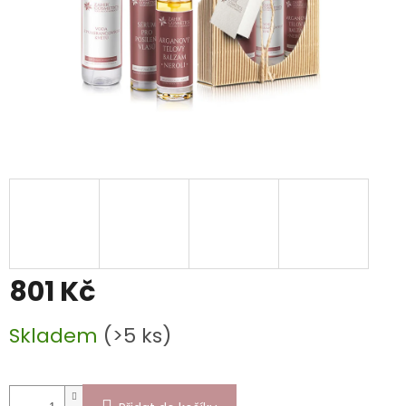
801 Kč
Měrná
Skladem
(>5 ks)
cena: