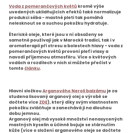
Voda z pomerančových květů
kromě výše
uvedených uklidňujících efektů také normalizuje
produkci séba - mastné pleti tak pomáhá
nelesknout se a suchou pokožku hydratuje.
Éterické oleje, které jsou v ní obsaženy se
samotné používají jak v Marocké tradici, tak i v
aromaterapii při stresu a bolestech hlavy - voda z
pomerančových květů provoní pleť i vlasy a
navodí příjemnou atmosféru. Více o květových
vodách a rozdílech v nich si můžete přečíst v
tomto
článku
.
Hlavní složkou
Arganového Neroli balzámu
je za
studena lisovaný arganový olej o výrobě se
dočtete více
ZDE
), který díky svým vlastnostem
pokožku zvláčňuje a zanechává ji na dlouhou
dobu jemnou.
Arganový olej má vysoké množství nenasycených
mastných kyselin a účinně bojuje se stárnutím
kůže (více o složení arganového oleje se dočtete