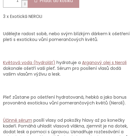
Přidat do košíku
3 x Exotická NEROLI
Udělejte radost sobě, nebo svým blízkým dárkem k ošetření
pleti s exotickou vůní pomerančových květů.
Květová voda (hydrolát)
hydratuje a
Arganový olej s Neroli
dokonale ošetří vaši pleť. Sérum pro posílení vlasů dodá
vašim vlasům výživu a lesk.
Pleť zůstane po ošetření hydratovaná, hebká a jako bonus
provoněná exotickou vůní pomerančových květů (Neroli).
Účinné sérum
posílí vlasy od pokožky hlavy až po konečky
kadeří. Pomáhá uhladit vlasová vlákna, zjemnit je na dotek,
dodat lesk a pomoci s úpravou. Usnadňuje rozčesávání a