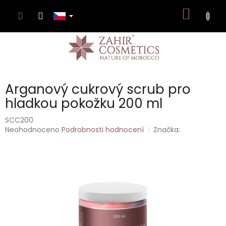
Přejít
NÁKUP
na
obsah
KOŠÍK
Arganový cukrový scrub pro
hladkou pokožku 200 ml
SCC200
Průměrné
Neohodnoceno
Podrobnosti hodnocení
Značka:
hodnocení
produktu
je
0,0
z
5
hvězdiček.