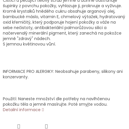
Čisticí a pečující tělový scrub jemně a účinně odstraňuje
šupinky z povrchu pokožky, vyhlazuje ji, prokrvuje a vyživuje.
Kromě krystalků hnědého cukru obsahuje arganový olej,
bambucké máslo, vitamin E, chmelový výtažek, hydratovaný
oxid křemičitý, který podporuje hojení pokožky a váže na
sebe nečistoty, antibakteriální palmorůžovou silici a
načervenalý minerální pigment, který zanechá na pokožce
jemně "zdravý" nádech.
S jemnou květinovou vůní.
INFORMACE PRO ALERGIKY: Neobsahuje parabeny, silikony ani
konzervanty.
Použití: Naneste množství dle potřeby na navlhčenou
pokožku těla a jemně masírujte. Poté smyjte vodou.
Detailní informace