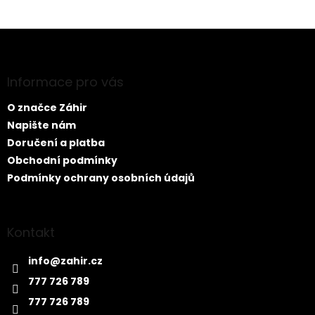
Z
á
p
a
Informace pro vás
t
O značce Záhir
í
Napište nám
Doručení a platba
Obchodní podmínky
Podmínky ochrany osobních údajů
Kontakt
info
@
zahir.cz
777 726 789
777 726 789