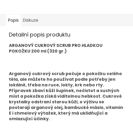
Popis
Diskuze
Detailní popis produktu
ARGANOVÝ CUKROVÝ SCRUB PRO HLADKOU
POKOŽKU 200 ml (320 gr.)
Arganový cukrový scrub pečuje o pokožku celého
těla, ale můžete ho používat podle potřeby jen
lokálně, třeba na ruce, lokty, krk nebo rty.
Přípravek zbaví kůži šupinek, nečistot a suchých
míst a pokožka získá viditelnou hebkost. Cukrové
krystalky odstraní starou kůži, o výživu se
postarají arganový olej, bambucké máslo, vitamin
E i chmelový výtažek, který má uklidňující a
omlazující účinky.