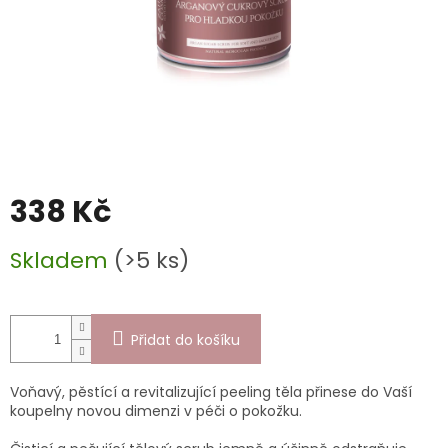
338 Kč
Měrná
Skladem
(>5 ks)
cena:
Přidat do košíku
Voňavý, pěstící a revitalizující peeling těla přinese do Vaší
koupelny novou dimenzi v péči o pokožku.