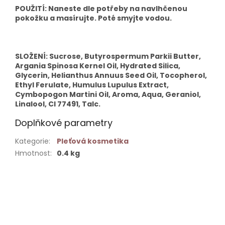
POUŽITÍ: Naneste dle potřeby na navlhčenou
pokožku a masírujte. Poté smyjte vodou.
SLOŽENÍ: Sucrose, Butyrospermum Parkii Butter,
Argania Spinosa Kernel Oil, Hydrated Silica,
Glycerin, Helianthus Annuus Seed Oil, Tocopherol,
Ethyl Ferulate, Humulus Lupulus Extract,
Cymbopogon Martini Oil, Aroma, Aqua, Geraniol,
Linalool, CI 77491, Talc.
Doplňkové parametry
Kategorie
:
Pleťová kosmetika
Hmotnost
:
0.4 kg
Buďte první, kdo napíše příspěvek k této položce.
PŘIDAT KOMENTÁŘ