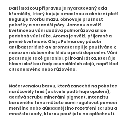
Další složkou přípravku je hydratovaný oxid
křemičitý, který bojuje s mastnou a aknózní pletí.
Reguluje tvorbu mazu, obnovuje pružnost
pokožky a nezanáší póry. Jemnou a svěží
květinovou vůni dodává palmorůžová silice
podobná vůni růže. Aroma je svěží, příjemné a
jemně květinové. Olej z Palmarosy působí
antibakteriálně a v aromaterapii je používáno k
navození duševního klidu a proti depresím. Vůni
podtrhuje také geraniol, přírodní látka, která je
hlavní složkou řady esenciálních olejů, například
citronelového nebo růžového.
Načervenalou barvu, která zanechá na pokožce
narůžovělý finiš (a skvěle podtrhuje opálení),
dodává scrubu minerální pigment. Intenzitu
barevného tónu můžete sami regulovat pomocí
menšího nebo důkladnějšího rozetření scrubu a
množství vody, kterou použijete na opláchnutí.