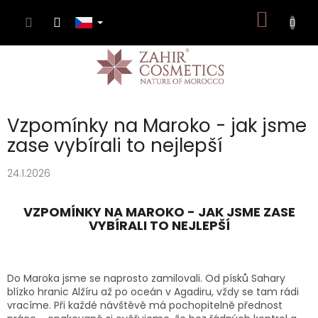
Přejít
NÁKUP
na
obsah
KOŠÍK
Vzpomínky na Maroko - jak jsme
zase vybírali to nejlepší
24.1.2026
VZPOMÍNKY NA MAROKO - JAK JSME ZASE
VYBÍRALI TO NEJLEPŠÍ
Do Maroka jsme se naprosto zamilovali. Od písků Sahary
blízko hranic Alžíru až po oceán v Agadiru, vždy se tam rádi
vracíme. Při každé návštěvě má pochopitelně přednost