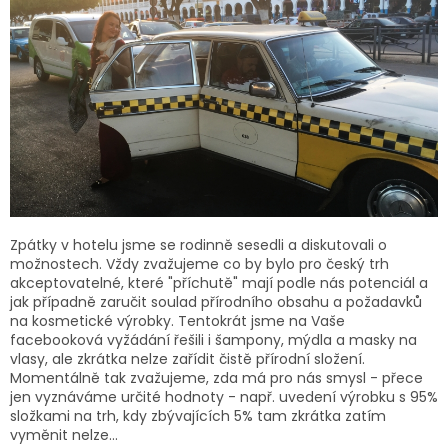
Zpátky v hotelu jsme se rodinně sesedli a diskutovali o
možnostech. Vždy zvažujeme co by bylo pro český trh
akceptovatelné, které "příchutě" mají podle nás potenciál a
jak případně zaručit soulad přírodního obsahu a požadavků
na kosmetické výrobky. Tentokrát jsme na Vaše
facebooková vyžádání řešili i šampony, mýdla a masky na
vlasy, ale zkrátka nelze zařídit čistě přírodní složení.
Momentálně tak zvažujeme, zda má pro nás smysl - přece
jen vyznáváme určité hodnoty - např. uvedení výrobku s 95%
složkami na trh, kdy zbývajících 5% tam zkrátka zatím
vyměnit nelze...