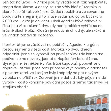
Jen tak na úvod - v Africe jsou ty vzdálenosti tak nějak větší,
mapa dost klame. A cesty jsou ne vždy ideální. Maroko je
skoro šestkát tak velké jako Česká republika a ze severního
bodu na ten nejjižnější to může vzdušnou čarou být skoro
2.000 km. Takže je co vidět! Okolí Agadiru bývá mlhavé, v
říjnu jsou však i slunné dny, kdy není problém vyhřát se na
krásné dlouhé pláži. Oceán je relativně chladný, ale skákání
ve vlnách zabaví asi každého.
I tentokrát jsme zůstávali na pobřeží v Agadiru - argánie
rostou zejména v této části Maroka. Po dvou dnech
odpočinku jsme se vypravili na první schůzku do kanceláře -
podívat se na novinky, jednat o zlepšeních balení (ano,
slyšeli jsme, že některé z Vás trápí kapátka), pobavit se o
dopravě... Strávili jsme tam přínosné čtyři hodiny a odcházeli
s poznámkami, ve kterých byly i nápady na pět nových
výrobků na příští rok. Zároveň jsme dohodli, kdy půjdeme do
výroby - často končíme povídání pozdě a nemá tak smysl ke
strojům chodit.