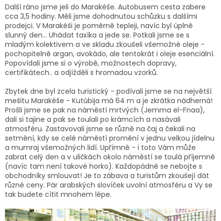
Další ráno jsme jeli do Marakéše. Autobusem cesta zabere
cca 3,5 hodiny. Měli jsme dohodnutou schůzku s dalšími
prodejci. V Marakéši je poměrně tepleji, navíc byl úplně
slunný den... Uhádat taxíka a jede se. Potkali jsme se s
mladým kolektivem a ve skladu zkoušeli všemožné oleje -
pochopitelně argan, avokádo, ale tentokrát i oleje esenciální.
Popovídali jsme si o výrobě, možnostech dopravy,
certifikátech.. a odjížděli s hromadou vzorků.
Zbytek dne byl zcela turistický - podívali jsme se na největší
mešitu Marakéše - Kutúbija má 64 m a je zkrátka nádherná!
Prošli jsme se pak na náměstí mrtvých (Jemma el-Fnaa),
dali si tajine a pak se toulali po krámcích a nasávali
atmosféru. Zastavovali jsme se různě na čaj a čekali na
setmění, kdy se celé náměstí promění v jednu velkou jídelnu
a mumraj všemožných lidí. Upřímně - i toto Vám může
zabrat celý den a v uličkách okolo náměstí se toulá příjemně
(navíc tam není takové horko). Každopádně se nebojte s
obchodníky smlouvat! Je to zábava a turistům zkoušejí dát
různé ceny. Pár arabských slovíček uvolní atmosféru a Vy se
tak budete cítit mnohem lépe.