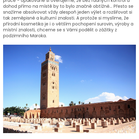
práce - opakovaně si ověřujeme, že bez řádných kontrol a
dohod přímo na místě by to bylo značně obtížné... Přesto se
snažíme absolvovat vždy alespoň jeden výlet a rozšiřovat si
tak zeměpisné a kulturní znalosti. A protože si myslíme, že
přírodní kosmetika je i o větším pochopení surovin, výroby a
místní znalosti, chceme se s Vámi podělit o zážitky z
podzimního Maroka.