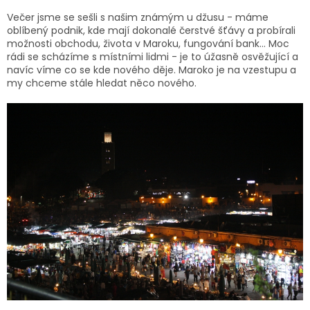
Večer jsme se sešli s našim známým u džusu - máme
oblíbený podnik, kde mají dokonalé čerstvé šťávy a probírali
možnosti obchodu, života v Maroku, fungování bank... Moc
rádi se scházíme s místními lidmi - je to úžasně osvěžující a
navíc víme co se kde nového děje. Maroko je na vzestupu a
my chceme stále hledat něco nového.