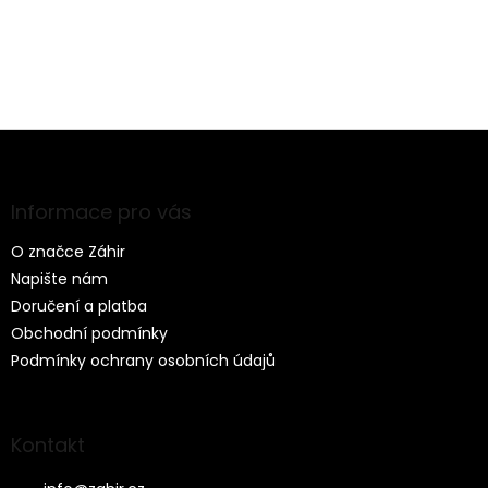
Z
á
p
a
Informace pro vás
t
O značce Záhir
í
Napište nám
Doručení a platba
Obchodní podmínky
Podmínky ochrany osobních údajů
Kontakt