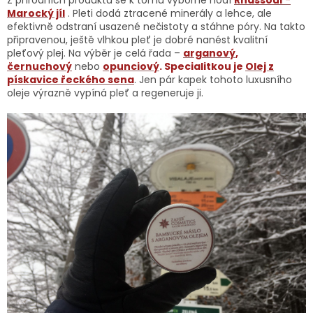
Z přírodních produktů se k tomu výborně hodí
Rhassoul
-
Marocký jíl
. Pleti dodá ztracené minerály a lehce, ale
efektivně odstraní usazené nečistoty a stáhne póry. Na takto
připravenou, ještě vlhkou pleť je dobré nanést kvalitní
pleťový plej. Na výběr je celá řada –
arganový
,
černuchový
nebo
opunciový
. Specialitkou je
Olej z
pískavice řeckého sena
. Jen pár kapek tohoto luxusního
oleje výrazně vypíná pleť a regeneruje ji.