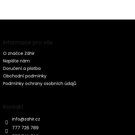
Z
á
p
a
Informace pro vás
t
O značce Záhir
í
Napište nám
Doručení a platba
Obchodní podmínky
Podmínky ochrany osobních údajů
Kontakt
info
@
zahir.cz
777 726 789