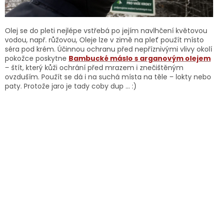
Olej se do pleti nejlépe vstřebá po jejím navlhčení květovou
vodou, např. růžovou, Oleje lze v zimě na pleť použít místo
séra pod krém. Účinnou ochranu před nepříznivými vlivy okolí
pokožce poskytne
Bambucké máslo s arganovým olejem
– štít, který kůži ochrání před mrazem i znečištěným
ovzduším. Použít se dá i na suchá místa na těle – lokty nebo
paty. Protože jaro je tady coby dup … :)