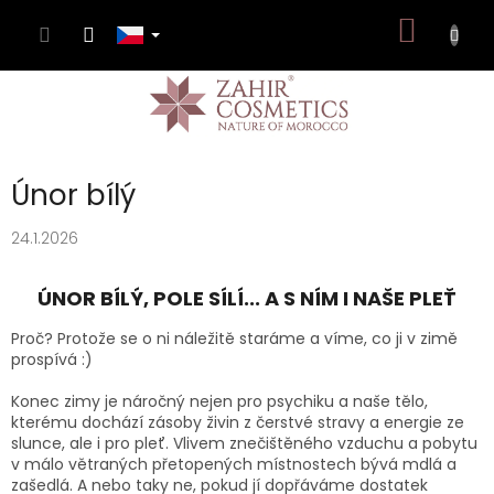
Přejít
NÁKUP
na
obsah
KOŠÍK
Únor bílý
24.1.2026
ÚNOR BÍLÝ, POLE SÍLÍ... A S NÍM I NAŠE PLEŤ
Proč? Protože se o ni náležitě staráme a víme, co ji v zimě
prospívá :)
Konec zimy je náročný nejen pro psychiku a naše tělo,
kterému dochází zásoby živin z čerstvé stravy a energie ze
slunce, ale i pro pleť. Vlivem znečištěného vzduchu a pobytu
v málo větraných přetopených místnostech bývá mdlá a
zašedlá. A nebo taky ne, pokud jí dopřáváme dostatek