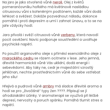
Na jaro je jako stvořená vůně
neroli.
Olej z květů
pomerančovníku hořkého má květinově nasládlou
citrusovou vůni s kořeněným podtónem, každé vůni dodá
lehkost a svěžest. Dokáže pozvednout náladu, dokonce
pomáhá i proti depresím a umí i zahnat únavu, a to se na
jaře vždycky hodí.
Jaro přivolá i svěží citrusová vůně
verbeny
, která navodí
pocit osvěžení. Navíc podporuje soustředění a uvolňuje
psychické napětí.
Po použití arganového oleje s příměsí esenciálního oleje z
marockého cedru
se rázem ocitnete v lese. Jeho jemná,
dřevitě harmonická vůně Vás uklidní, dodá energii i
sebevědomí. Aby taky ne, cedr je majestátní vzrostlý
jehličnan, nechte prostřednictvím vůně do sebe vstřebat
jeho sílu!
Hřejivá a pudrová vůně
ambry
má sladce dřevité aroma a
hodí se pro „živočišné“ typy žen ????. Připisují se jí
afrodiziakální účinky. V aromaterapii se využívá při léčbě
depresí, nervozity a poruch spánku. Pomáhá tlumit stres a
napětí.