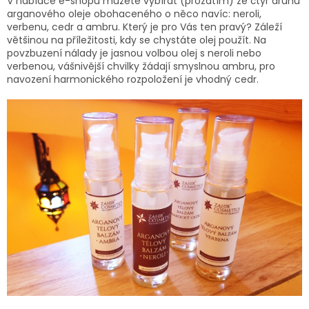
V nabídce e-shopu můžete vybírat (prozatím) ze čtyř druhů
arganového oleje obohaceného o něco navíc: neroli,
verbenu, cedr a ambru. Který je pro Vás ten pravý? Záleží
většinou na příležitosti, kdy se chystáte olej použít. Na
povzbuzení nálady je jasnou volbou olej s neroli nebo
verbenou, vášnivější chvilky žádají smyslnou ambru, pro
navození harmonického rozpoložení je vhodný cedr.