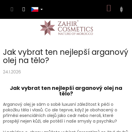
Přejít
NÁKUP
na
obsah
KOŠÍK
Jak vybrat ten nejlepší arganový
olej na tělo?
24.1.2026
Jak vybrat ten nejlepší arganový olej na
tělo?
Arganový olej je sám o sobě luxusní záležitost k péči o
pokožku těla i vlasů. Co ale teprve, když je obohacený o
příměsi esenciálních olejů jako cedr nebo neroli, které
prospějí nejen kůži, ale potěší i naše smysly a psychiku?