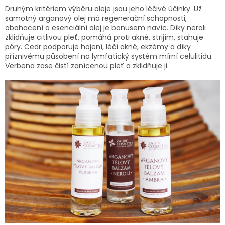
Druhým kritériem výběru oleje jsou jeho léčivé účinky. Už
samotný arganový olej má regenerační schopnosti,
obohacení o esenciální olej je bonusem navíc. Díky neroli
zklidňuje citlivou pleť, pomáhá proti akné, strijím, stahuje
póry. Cedr podporuje hojení, léčí akné, ekzémy a díky
příznivému působení na lymfatický systém mírní celulitidu.
Verbena zase čistí zanícenou pleť a zklidňuje ji.