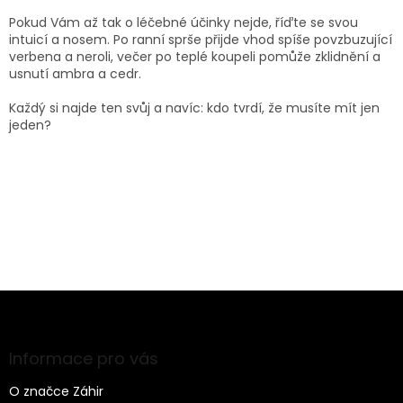
Pokud Vám až tak o léčebné účinky nejde, říďte se svou
intuicí a nosem. Po ranní sprše přijde vhod spíše povzbuzující
verbena a neroli, večer po teplé koupeli pomůže zklidnění a
usnutí ambra a cedr.
Každý si najde ten svůj a navíc: kdo tvrdí, že musíte mít jen
jeden?
Z
á
p
a
Informace pro vás
t
O značce Záhir
í